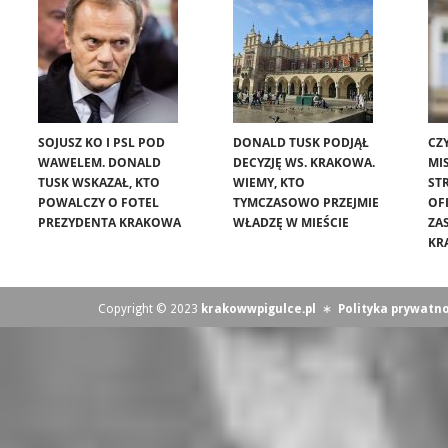
SOJUSZ KO I PSL POD
DONALD TUSK PODJĄŁ
CZ
WAWELEM. DONALD
DECYZJĘ WS. KRAKOWA.
MIS
TUSK WSKAZAŁ, KTO
WIEMY, KTO
ST
POWALCZY O FOTEL
TYMCZASOWO PRZEJMIE
OF
PREZYDENTA KRAKOWA
WŁADZĘ W MIEŚCIE
ZA
KR
Copyright © 2023
krakowwpigulce.pl
∗
Polityka prywatno