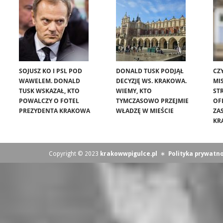
SOJUSZ KO I PSL POD
DONALD TUSK PODJĄŁ
CZ
WAWELEM. DONALD
DECYZJĘ WS. KRAKOWA.
MIS
TUSK WSKAZAŁ, KTO
WIEMY, KTO
ST
POWALCZY O FOTEL
TYMCZASOWO PRZEJMIE
OF
PREZYDENTA KRAKOWA
WŁADZĘ W MIEŚCIE
ZA
KR
Copyright © 2023
krakowwpigulce.pl
∗
Polityka prywatno