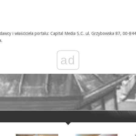
awcy i właściciela portalu: Capital Media S.C. ul. Grzybowska 87, 00-84
a.
ad