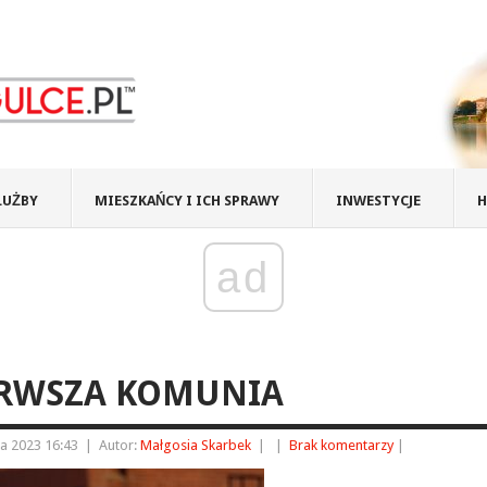
ŁUŻBY
MIESZKAŃCY I ICH SPRAWY
INWESTYCJE
H
ad
ERWSZA KOMUNIA
ia 2023 16:43
|
Autor:
Małgosia Skarbek
|
|
Brak komentarzy
|