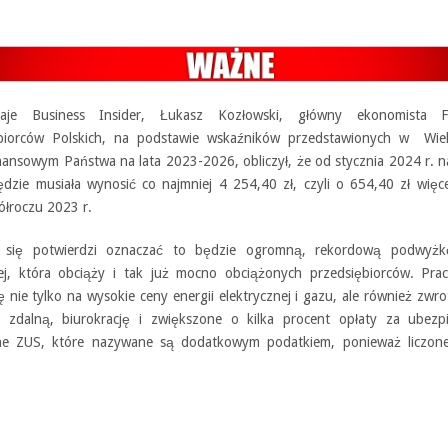
aje Business Insider, Łukasz Kozłowski, główny ekonomista Fe
biorców Polskich, na podstawie wskaźników przedstawionych w Wiel
inansowym Państwa na lata 2023-2026, obliczył, że od stycznia 2024 r. n
ędzie musiała wynosić co najmniej 4 254,40 zł, czyli o 654,40 zł więc
ółroczu 2023 r.
to się potwierdzi oznaczać to będzie ogromną, rekordową podwyżk
ej, która obciąży i tak już mocno obciążonych przedsiębiorców. Pra
ę nie tylko na wysokie ceny energii elektrycznej i gazu, ale również zwro
 zdalną, biurokrację i zwiększone o kilka procent opłaty za ubezpi
ne ZUS, które nazywane są dodatkowym podatkiem, ponieważ liczon
.