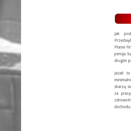
Jak pod
Przedsię
Planie F
pensja b
drugim p
Jeżeli 
minimaln
skarżą si
za pracę
zdrowot
dochodu