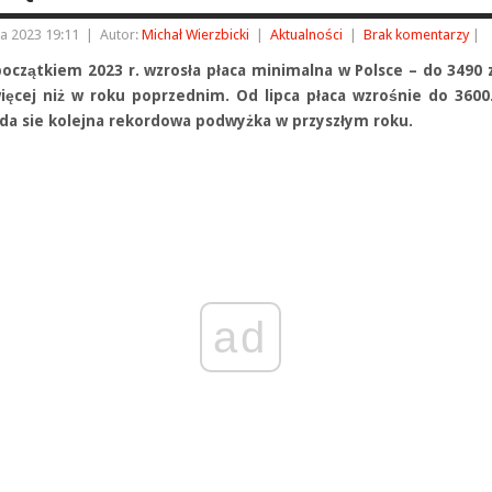
ia 2023 19:11
|
Autor:
Michał Wierzbicki
|
Aktualności
|
Brak komentarzy
|
początkiem 2023 r. wzrosła płaca minimalna w Polsce – do 3490 z
więcej niż w roku poprzednim. Od lipca płaca wzrośnie do 3600
da sie kolejna rekordowa podwyżka w przyszłym roku.
ad