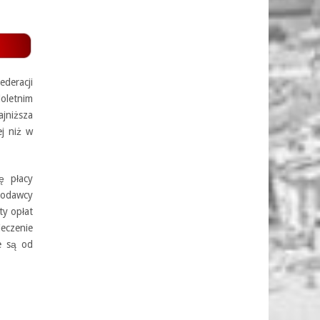
deracji
oletnim
ajniższa
ej niż w
ę płacy
codawcy
ty opłat
eczenie
e są od