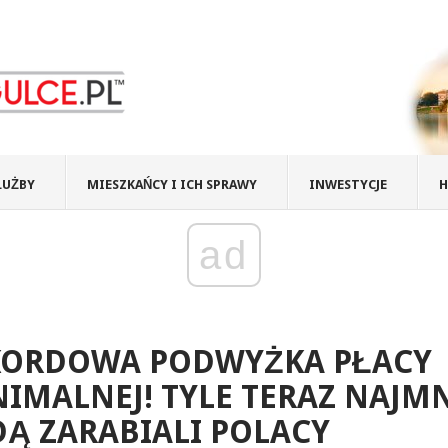
ŁUŻBY
MIESZKAŃCY I ICH SPRAWY
INWESTYCJE
H
ad
KORDOWA PODWYŻKA PŁACY
IMALNEJ! TYLE TERAZ NAJMN
Ą ZARABIALI POLACY