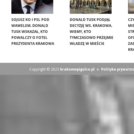
SOJUSZ KO I PSL POD
DONALD TUSK PODJĄŁ
CZ
WAWELEM. DONALD
DECYZJĘ WS. KRAKOWA.
MIS
TUSK WSKAZAŁ, KTO
WIEMY, KTO
ST
POWALCZY O FOTEL
TYMCZASOWO PRZEJMIE
OF
PREZYDENTA KRAKOWA
WŁADZĘ W MIEŚCIE
ZA
KR
Copyright © 2023
krakowwpigulce.pl
∗
Polityka prywatno