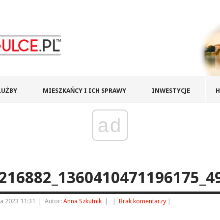
ŁUŻBY
MIESZKAŃCY I ICH SPRAWY
INWESTYCJE
H
ad
216882_1360410471196175_4
ia 2023 11:31
|
Autor:
Anna Szkutnik
|
|
Brak komentarzy
|