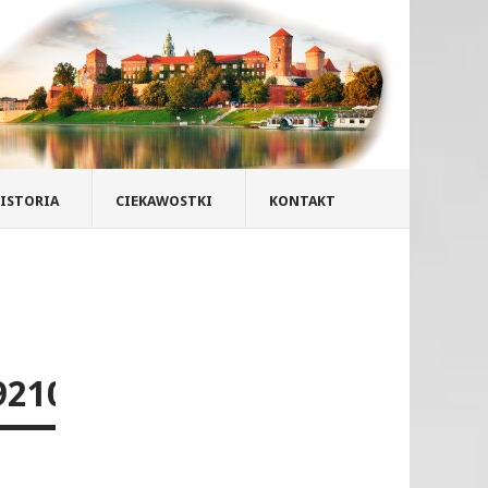
ISTORIA
CIEKAWOSTKI
KONTAKT
921042538682064593_N