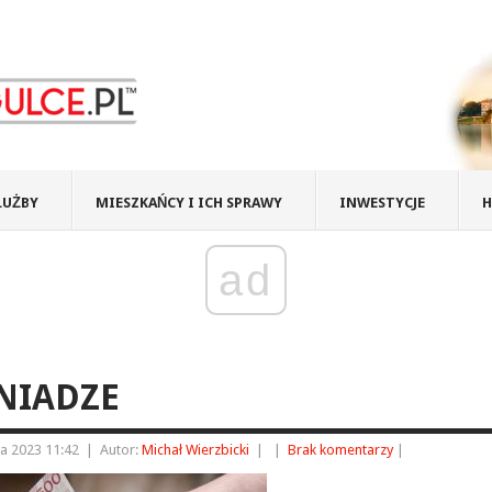
ŁUŻBY
MIESZKAŃCY I ICH SPRAWY
INWESTYCJE
H
ad
NIADZE
ia 2023 11:42
|
Autor:
Michał Wierzbicki
|
|
Brak komentarzy
|