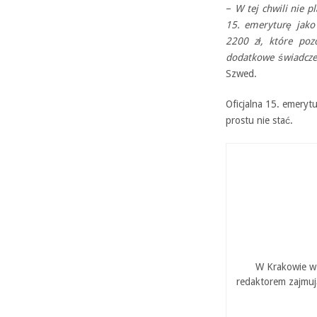
–
W tej chwili nie 
15. emeryturę jako
2200 zł, które poz
dodatkowe świadcze
Szwed.
Oficjalna 15. emeryt
prostu nie stać.
W Krakowie w 
redaktorem zajmuj