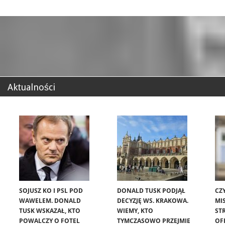
Aktualności
SOJUSZ KO I PSL POD
DONALD TUSK PODJĄŁ
CZ
WAWELEM. DONALD
DECYZJĘ WS. KRAKOWA.
MIS
TUSK WSKAZAŁ, KTO
WIEMY, KTO
ST
POWALCZY O FOTEL
TYMCZASOWO PRZEJMIE
OF