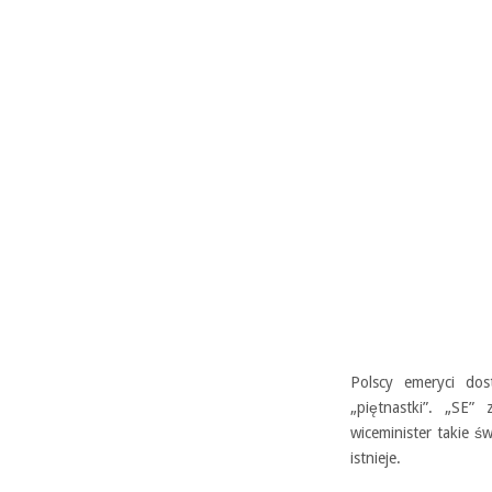
Polscy emeryci dos
„piętnastki”. „SE”
wiceminister takie ś
istnieje.