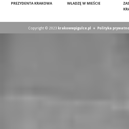
PREZYDENTA KRAKOWA
WŁADZĘ W MIEŚCIE
ZA
KR
Copyright © 2023
krakowwpigulce.pl
∗
Polityka prywatno