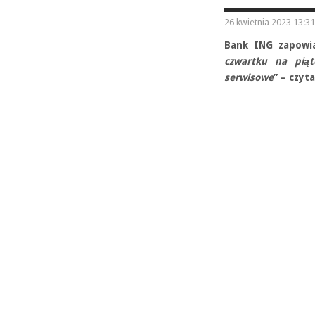
26 kwietnia 2023 13:31
Bank ING zapowia
czwartku na piąt
serwisowe
” – czy