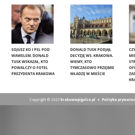
SOJUSZ KO I PSL POD
DONALD TUSK PODJĄŁ
CZ
WAWELEM. DONALD
DECYZJĘ WS. KRAKOWA.
MIS
TUSK WSKAZAŁ, KTO
WIEMY, KTO
ST
POWALCZY O FOTEL
TYMCZASOWO PRZEJMIE
OF
PREZYDENTA KRAKOWA
WŁADZĘ W MIEŚCIE
ZA
KR
Copyright © 2023
krakowwpigulce.pl
∗
Polityka prywatno