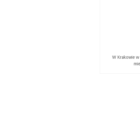
W Krakowie w P
mie