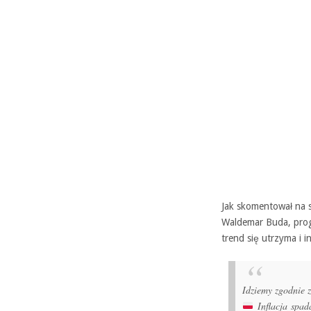
Jak skomentował na s
Waldemar Buda, prog
trend się utrzyma i i
Idziemy zgodnie 
Inflacja spad