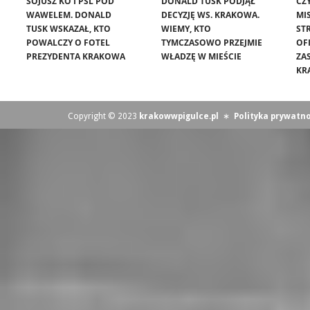
SOJUSZ KO I PSL POD
DONALD TUSK PODJĄŁ
CZ
WAWELEM. DONALD
DECYZJĘ WS. KRAKOWA.
MIS
TUSK WSKAZAŁ, KTO
WIEMY, KTO
ST
POWALCZY O FOTEL
TYMCZASOWO PRZEJMIE
OF
PREZYDENTA KRAKOWA
WŁADZĘ W MIEŚCIE
ZA
KR
Copyright © 2023
krakowwpigulce.pl
∗
Polityka prywatno