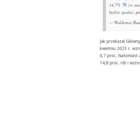
14,7%
(w mar
będzie spadać.
pi
— Waldemar Bu
Jak przekazał Główn
kwietniu 2023 r. wzr
0,7 proc. Natomiast 
14,8 proc. rdr i wzr