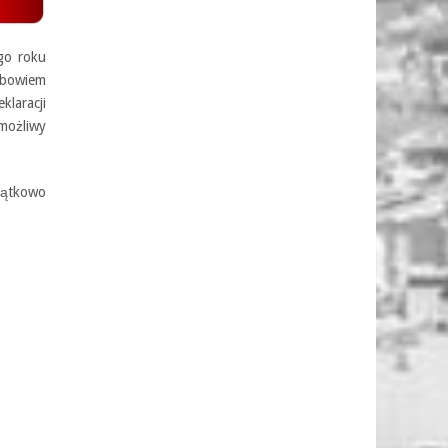
ego roku
, bowiem
klaracji
 możliwy
jątkowo