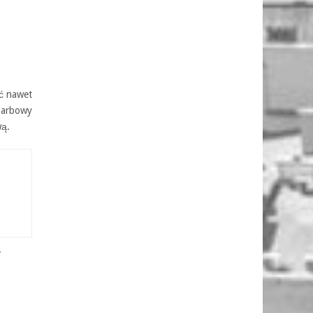
ć nawet
skarbowy
wą.
4