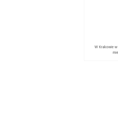
W Krakowie w P
mie