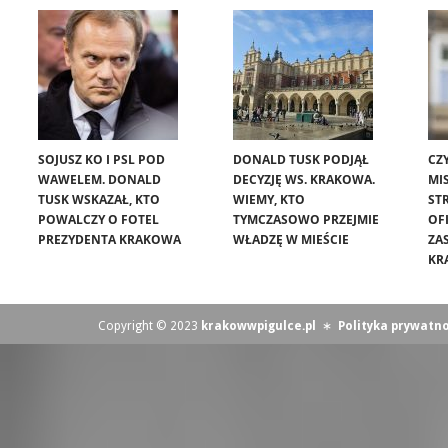
SOJUSZ KO I PSL POD
DONALD TUSK PODJĄŁ
CZ
WAWELEM. DONALD
DECYZJĘ WS. KRAKOWA.
MIS
TUSK WSKAZAŁ, KTO
WIEMY, KTO
ST
POWALCZY O FOTEL
TYMCZASOWO PRZEJMIE
OF
PREZYDENTA KRAKOWA
WŁADZĘ W MIEŚCIE
ZA
KR
Copyright © 2023
krakowwpigulce.pl
∗
Polityka prywatno