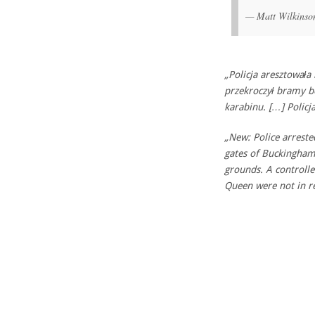
— Matt Wilkins
„Policja aresztował
przekroczył bramy b
karabinu. […] Policj
„New: Police arrest
gates of Buckingham 
grounds. A controlle
Queen were not in r