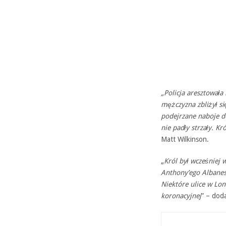
„Policja aresztował
mężczyzna zbliżył s
podejrzane naboje do
nie padły strzały. Kr
Matt Wilkinson.
„
Król był wcześniej 
Anthony’ego Albane
Niektóre ulice w Lo
koronacyjnej
” – doda