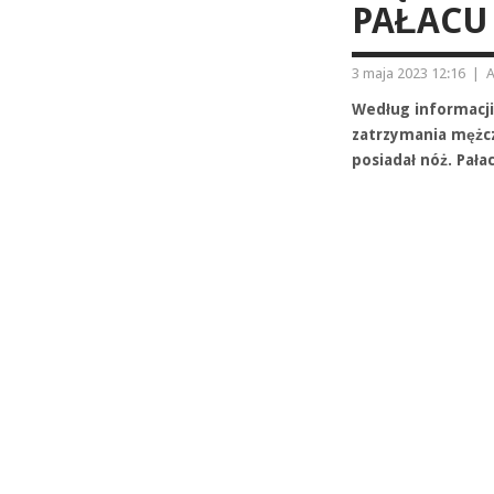
PAŁACU
3 maja 2023 12:16
|
A
Według informacji
zatrzymania mężcz
posiadał nóż. Pała