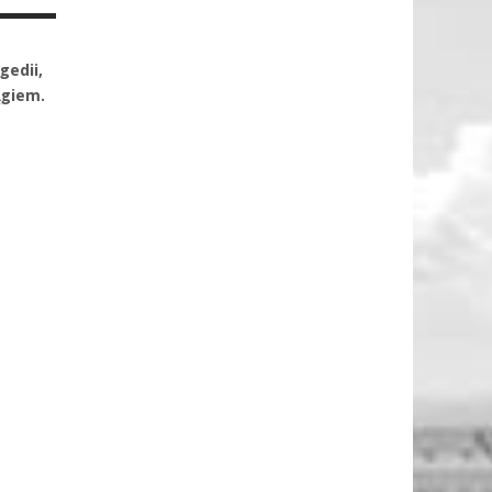
gedii,
ągiem.