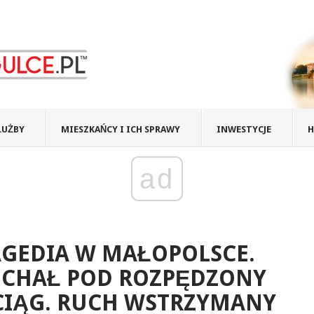
ŁUŻBY
MIESZKAŃCY I ICH SPRAWY
INWESTYCJE
H
ad
AGEDIA W MAŁOPOLSCE.
ECHAŁ POD ROZPĘDZONY
CIĄG. RUCH WSTRZYMANY