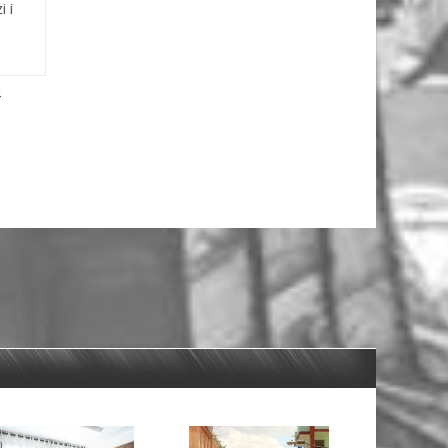
i i
4