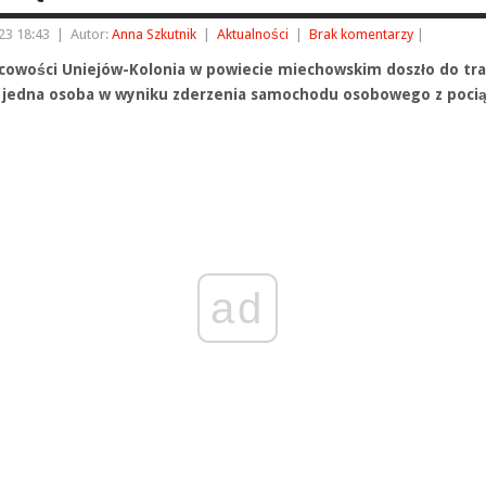
23 18:43
|
Autor:
Anna Szkutnik
|
Aktualności
|
Brak komentarzy
|
cowości Uniejów-Kolonia w powiecie miechowskim doszło do tra
e jedna osoba w wyniku zderzenia samochodu osobowego z poci
ad