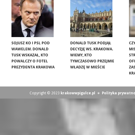
SOJUSZ KO I PSL POD
DONALD TUSK PODJĄŁ
CZ
WAWELEM. DONALD
DECYZJĘ WS. KRAKOWA.
MIS
TUSK WSKAZAŁ, KTO
WIEMY, KTO
ST
POWALCZY O FOTEL
TYMCZASOWO PRZEJMIE
OF
PREZYDENTA KRAKOWA
WŁADZĘ W MIEŚCIE
ZA
KR
Copyright © 2023
krakowwpigulce.pl
∗
Polityka prywatno