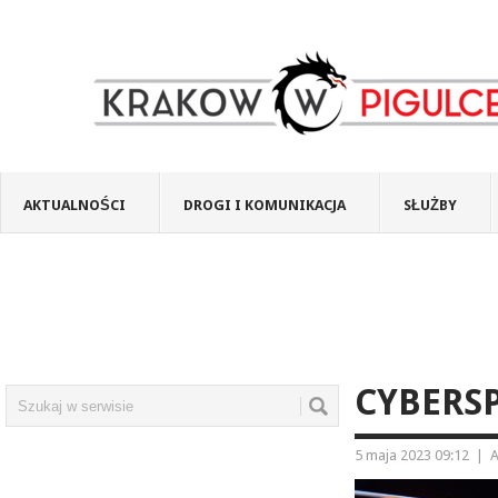
AKTUALNOŚCI
DROGI I KOMUNIKACJA
SŁUŻBY
CYBERS
5 maja 2023 09:12
|
A