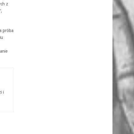
ych z
”,
na próba
iu
anie
i i