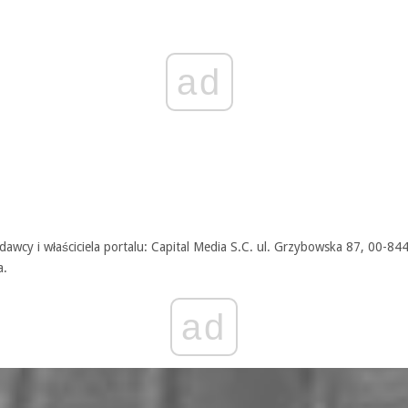
ad
awcy i właściciela portalu: Capital Media S.C. ul. Grzybowska 87, 00-84
a.
ad