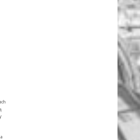
ach
ą
y
na