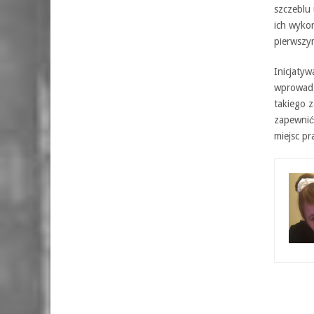
szczeblu 
ich wykor
pierwszy
Inicjatyw
wprowadz
takiego z
zapewnić
miejsc p