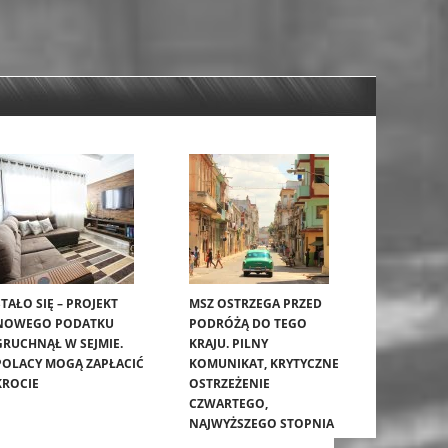
STAŁO SIĘ – PROJEKT
MSZ OSTRZEGA PRZED
NOWEGO PODATKU
PODRÓŻĄ DO TEGO
GRUCHNĄŁ W SEJMIE.
KRAJU. PILNY
POLACY MOGĄ ZAPŁACIĆ
KOMUNIKAT, KRYTYCZNE
KROCIE
OSTRZEŻENIE
CZWARTEGO,
NAJWYŻSZEGO STOPNIA