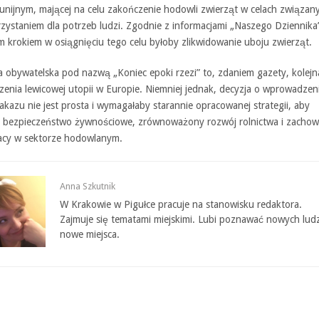
unijnym, mającej na celu zakończenie hodowli zwierząt w celach związan
zystaniem dla potrzeb ludzi. Zgodnie z informacjami „Naszego Dziennika
m krokiem w osiągnięciu tego celu byłoby zlikwidowanie uboju zwierząt.
a obywatelska pod nazwą „Koniec epoki rzezi” to, zdaniem gazety, kolej
enia lewicowej utopii w Europie. Niemniej jednak, decyzja o wprowadzen
akazu nie jest prosta i wymagałaby starannie opracowanej strategii, aby
 bezpieczeństwo żywnościowe, zrównoważony rozwój rolnictwa i zachow
racy w sektorze hodowlanym.
Anna Szkutnik
W Krakowie w Pigułce pracuje na stanowisku redaktora.
Zajmuje się tematami miejskimi. Lubi poznawać nowych ludz
nowe miejsca.