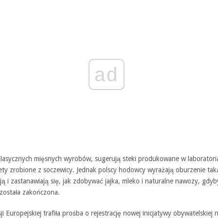
ad
klasycznych mięsnych wyrobów, sugerują steki produkowane w laboratori
lety zrobione z soczewicy. Jednak polscy hodowcy wyrażają oburzenie tak
ą i zastanawiają się, jak zdobywać jajka, mleko i naturalne nawozy, gdyb
została zakończona.
i Europejskiej trafiła prośba o rejestrację nowej inicjatywy obywatelskiej 