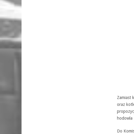
Zamiast 
oraz kot
propozycj
hodowla 
Do Komisj