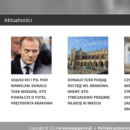
Aktualności
SOJUSZ KO I PSL POD
DONALD TUSK PODJĄŁ
CZ
WAWELEM. DONALD
DECYZJĘ WS. KRAKOWA.
MIS
TUSK WSKAZAŁ, KTO
WIEMY, KTO
ST
POWALCZY O FOTEL
TYMCZASOWO PRZEJMIE
OF
PREZYDENTA KRAKOWA
WŁADZĘ W MIEŚCIE
ZA
KR
Copyright © 2023
krakowwpigulce.pl
∗
Polityka prywatno