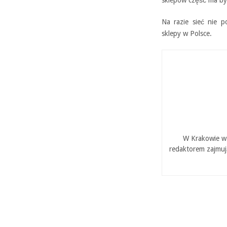
sklepów część ma być
Na razie sieć nie p
sklepy w Polsce.
W Krakowie w 
redaktorem zajmuj