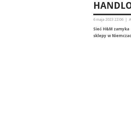
HANDLO
6 maja 2023 22:06
|
A
Sieć H&M zamyka pl
sklepy w Niemczac