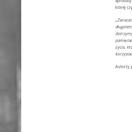
aprobaty.
której cz
„Zwracam
długolet
dotrzymy
pamiętać
życia, kt
korzystać
Autorzy p