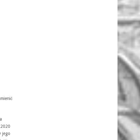
zmienić
a
 2020
y jego