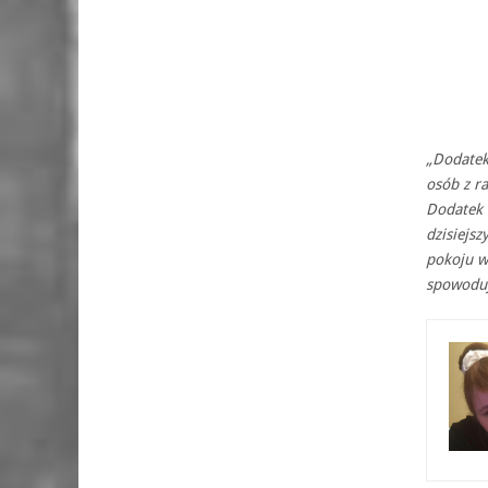
„Dodatek
osób z ra
Dodatek 
dzisiejs
pokoju w
spowoduj