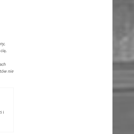
ny,
cią.
ach
tów nie
i i