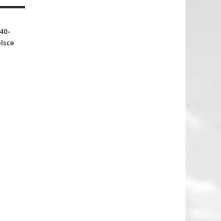
40-
lsce