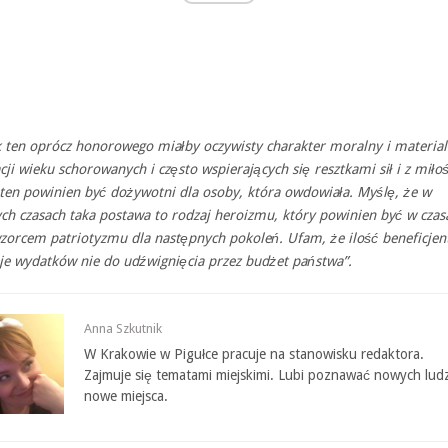
 ten oprócz honorowego miałby oczywisty charakter moralny i material
cji wieku schorowanych i często wspierających się resztkami sił i z miłoś
ten powinien być dożywotni dla osoby, która owdowiała. Myślę, że w
zych czasach taka postawa to rodzaj heroizmu, który powinien być w czas
zorcem patriotyzmu dla następnych pokoleń. Ufam, że ilość beneficjen
e wydatków nie do udźwignięcia przez budżet państwa”.
Anna Szkutnik
W Krakowie w Pigułce pracuje na stanowisku redaktora.
Zajmuje się tematami miejskimi. Lubi poznawać nowych ludz
nowe miejsca.