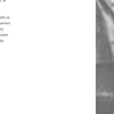
+, w
dal za
owaniem
ży
zyszem
eba