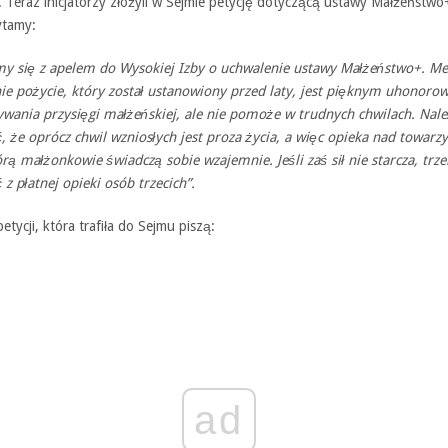
 Teraz inicjatorzy złożyli w Sejmie petycję dotyczącą ustawy Małżeństwo
ytamy:
y się z apelem do Wysokiej Izby o uchwalenie ustawy Małżeństwo+. Me
nie pożycie, który został ustanowiony przed laty, jest pięknym uhonor
wania przysięgi małżeńskiej, ale nie pomoże w trudnych chwilach. Nale
, że oprócz chwil wzniosłych jest proza życia, a więc opieka nad towar
órą małżonkowie świadczą sobie wzajemnie. Jeśli zaś sił nie starcza, trz
 z płatnej opieki osób trzecich”.
etycji, która trafiła do Sejmu piszą:
ad