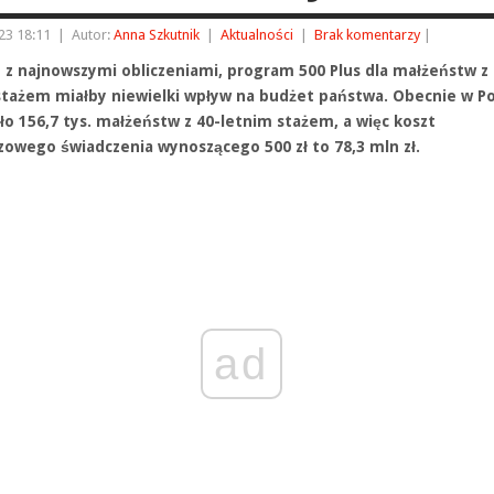
23 18:11
|
Autor:
Anna Szkutnik
|
Aktualności
|
Brak komentarzy
|
 z najnowszymi obliczeniami, program 500 Plus dla małżeństw z 
stażem miałby niewielki wpływ na budżet państwa. Obecnie w Po
ło 156,7 tys. małżeństw z 40-letnim stażem, a więc koszt
zowego świadczenia wynoszącego 500 zł to 78,3 mln zł.
ad