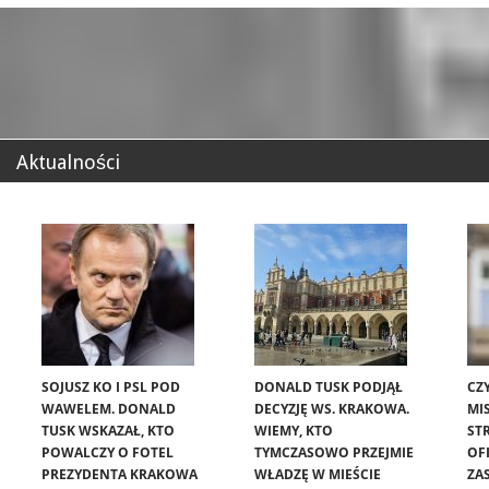
Aktualności
SOJUSZ KO I PSL POD
DONALD TUSK PODJĄŁ
CZ
WAWELEM. DONALD
DECYZJĘ WS. KRAKOWA.
MIS
TUSK WSKAZAŁ, KTO
WIEMY, KTO
ST
POWALCZY O FOTEL
TYMCZASOWO PRZEJMIE
OF
PREZYDENTA KRAKOWA
WŁADZĘ W MIEŚCIE
ZA