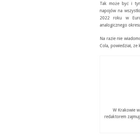
Tak może być i tym
napojów na wszystki
2022 roku w Euro
analogicznego okresu
Na razie nie wiadomo
Cola, powiedział, ze 
W Krakowie w 
redaktorem zajmuj