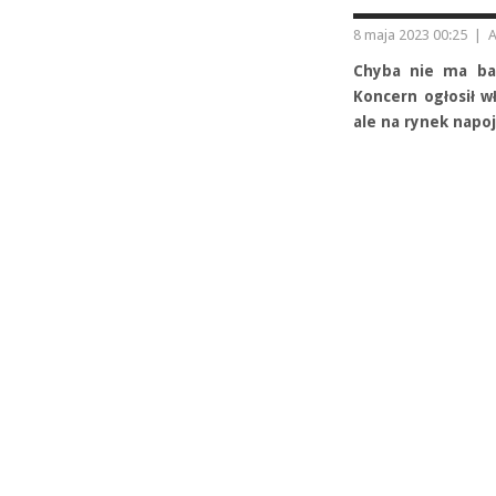
8 maja 2023 00:25
|
A
Chyba nie ma bar
Koncern ogłosił w
ale na rynek napo