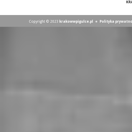
KR
Copyright © 2023
krakowwpigulce.pl
∗
Polityka prywatno