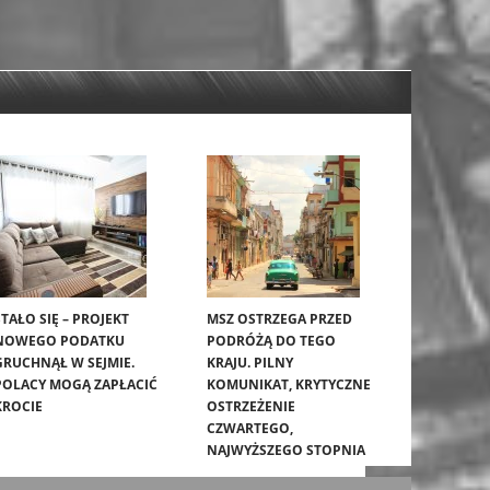
STAŁO SIĘ – PROJEKT
MSZ OSTRZEGA PRZED
NOWEGO PODATKU
PODRÓŻĄ DO TEGO
GRUCHNĄŁ W SEJMIE.
KRAJU. PILNY
POLACY MOGĄ ZAPŁACIĆ
KOMUNIKAT, KRYTYCZNE
KROCIE
OSTRZEŻENIE
CZWARTEGO,
NAJWYŻSZEGO STOPNIA