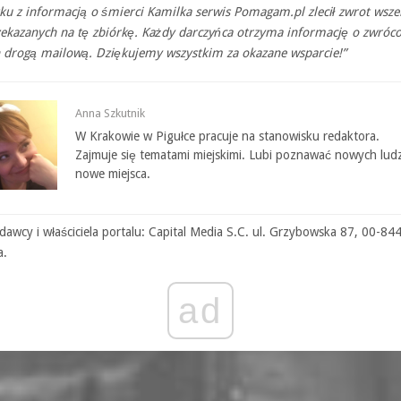
ku z informacją o śmierci Kamilka serwis Pomagam.pl zlecił zwrot wsze
zekazanych na tę zbiórkę. Każdy darczyńca otrzyma informację o zwróc
 drogą mailową. Dziękujemy wszystkim za okazane wsparcie!”
Anna Szkutnik
W Krakowie w Pigułce pracuje na stanowisku redaktora.
Zajmuje się tematami miejskimi. Lubi poznawać nowych ludz
nowe miejsca.
awcy i właściciela portalu: Capital Media S.C. ul. Grzybowska 87, 00-84
a.
ad