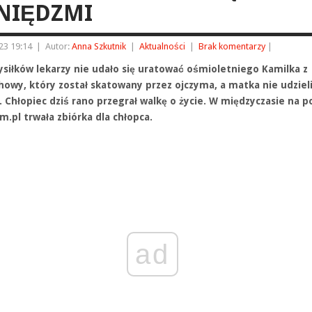
NIĘDZMI
23 19:14
|
Autor:
Anna Szkutnik
|
Aktualności
|
Brak komentarzy
|
siłków lekarzy nie udało się uratować ośmioletniego Kamilka z
howy, który został skatowany przez ojczyma, a matka nie udziel
 Chłopiec dziś rano przegrał walkę o życie. W międzyczasie na p
.pl trwała zbiórka dla chłopca.
ad