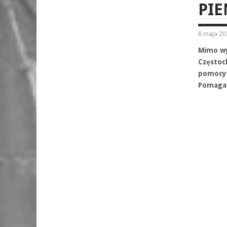
PIE
8 maja 20
Mimo wy
Częstoc
pomocy.
Pomagam