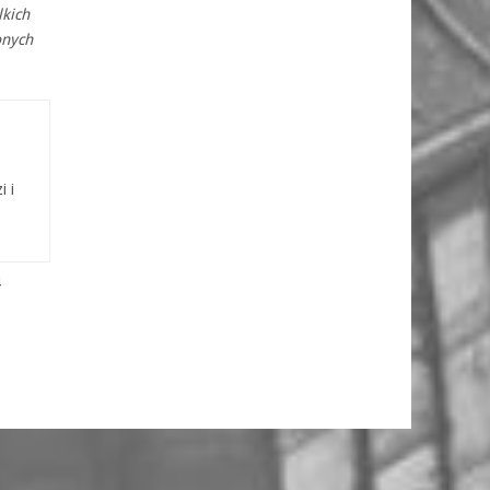
lkich
onych
i i
4