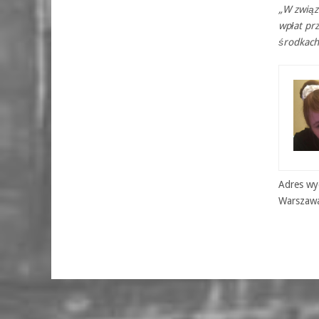
„W związ
wpłat pr
środkach
Adres wyd
Warszaw