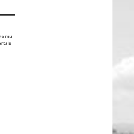
iła mu
ortalu