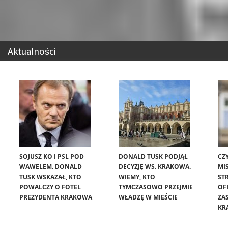
Aktualności
SOJUSZ KO I PSL POD
DONALD TUSK PODJĄŁ
CZ
WAWELEM. DONALD
DECYZJĘ WS. KRAKOWA.
MIS
TUSK WSKAZAŁ, KTO
WIEMY, KTO
ST
POWALCZY O FOTEL
TYMCZASOWO PRZEJMIE
OF
PREZYDENTA KRAKOWA
WŁADZĘ W MIEŚCIE
ZA
KR