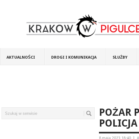
AKTUALNOŚCI
DROGI I KOMUNIKACJA
SŁUŻBY
POŻAR P
POLICJ
8 maja 2023 18:40
|
A