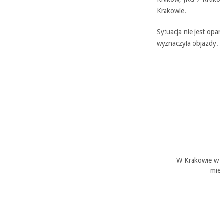
Krakowie.
Sytuacja nie jest op
wyznaczyła objazdy.
W Krakowie w P
mie