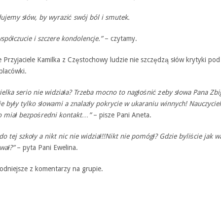
dujemy słów, by wyrazić swój ból i smutek.
półczucie i szczere kondolencje.”
– czytamy.
 Przyjaciele Kamilka z Częstochowy ludzie nie szczędzą słów krytyki pod
placówki.
ielka serio nie widziała? Trzeba mocno to nagłośnić żeby słowa Pana Zb
e były tylko słowami a znalazły pokrycie w ukaraniu winnych! Nauczyciel
o miał bezpośredni kontakt…”
– pisze Pani Aneta.
do tej szkoły a nikt nic nie widział!!Nikt nie pomógł? Gdzie byliście jak w
wał?”
– pyta Pani Ewelina.
odniejsze z komentarzy na grupie.