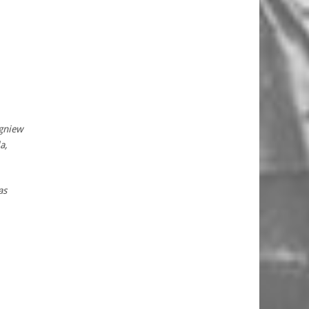
igniew
a,
as