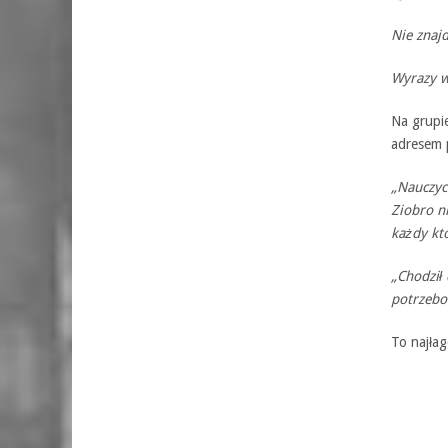
Nie znaj
Wyrazy ws
Na grupie
adresem 
„Nauczyc
Ziobro ni
każdy kt
„Chodził 
potrzebo
To najłag