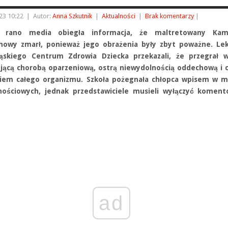
23 10:22
|
Autor:
Anna Szkutnik
|
Aktualności
|
Brak komentarzy
|
j rano media obiegła informacja, że maltretowany Kam
howy zmarł, ponieważ jego obrażenia były zbyt poważne. Lek
ąskiego Centrum Zdrowia Dziecka przekazali, że przegrał w
jącą chorobą oparzeniową, ostrą niewydolnością oddechową i 
iem całego organizmu. Szkoła pożegnała chłopca wpisem w m
nościowych, jednak przedstawiciele musieli wyłączyć koment
ad