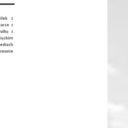
ilek z
arze z
alkę z
ciężkim
ediach
owanie