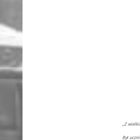
„Z wielk
Był uczn