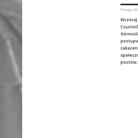
9 maja 20
Wczora
Częstoc
Górnośl
postępu
zakażen
społecz
postów.