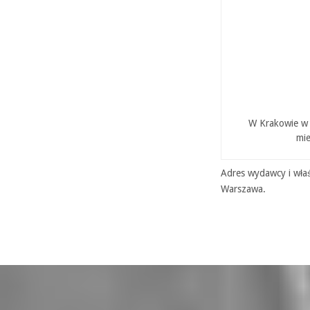
W Krakowie w P
mie
Adres wydawcy i właś
Warszawa.