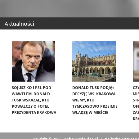
Aktualności
SOJUSZ KO I PSL POD
DONALD TUSK PODJĄŁ
CZ
WAWELEM. DONALD
DECYZJĘ WS. KRAKOWA.
MIS
TUSK WSKAZAŁ, KTO
WIEMY, KTO
ST
POWALCZY O FOTEL
TYMCZASOWO PRZEJMIE
OF
PREZYDENTA KRAKOWA
WŁADZĘ W MIEŚCIE
ZA
KR