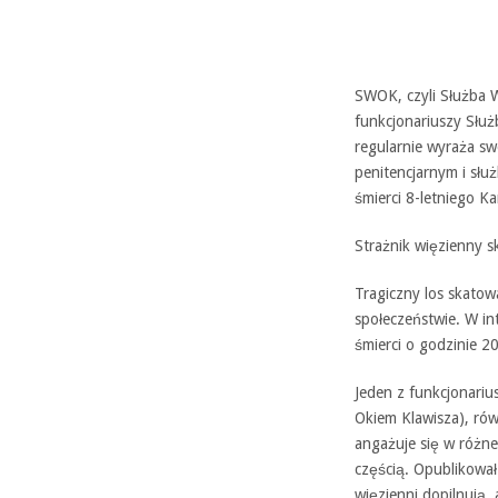
SWOK, czyli Służba W
funkcjonariuszy Słu
regularnie wyraża s
penitencjarnym i słu
śmierci 8-letniego Ka
Strażnik więzienny 
Tragiczny los skato
społeczeństwie. W in
śmierci o godzinie 2
Jeden z funkcjonariu
Okiem Klawisza), rów
angażuje się w różne
częścią. Opublikował
więzienni dopilnują, 