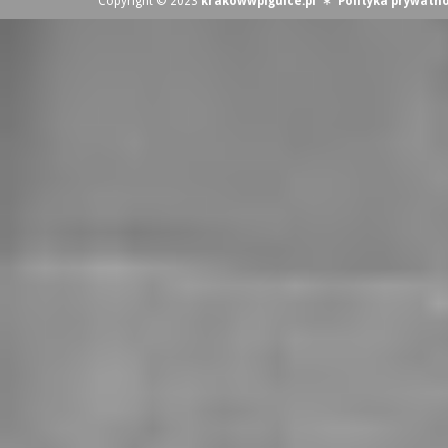
Copyright © 2023
krakowwpigulce.pl
∗
Polityka prywatno