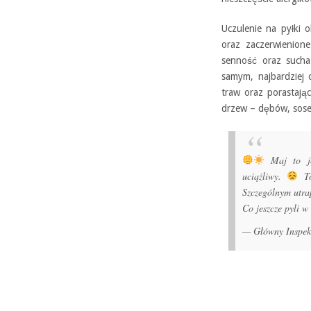
Uczulenie na pyłki o
oraz zaczerwienione
senność oraz sucha
samym, najbardziej 
traw oraz porastając
drzew – dębów, sose
Maj to jed
uciążliwy.
To
Szczególnym utra
Co jeszcze pyli 
— Główny Inspek