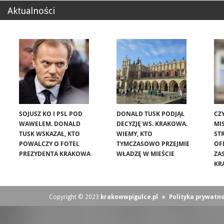
Aktualności
SOJUSZ KO I PSL POD
DONALD TUSK PODJĄŁ
CZ
WAWELEM. DONALD
DECYZJĘ WS. KRAKOWA.
MIS
TUSK WSKAZAŁ, KTO
WIEMY, KTO
ST
POWALCZY O FOTEL
TYMCZASOWO PRZEJMIE
OF
PREZYDENTA KRAKOWA
WŁADZĘ W MIEŚCIE
ZA
KR
Copyright © 2023
krakowwpigulce.pl
∗
Polityka prywatno