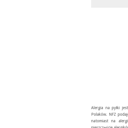
Alergia na pyłki je
Polaków. NFZ podaje,
natomiast na aler
nieszczęście alergikó