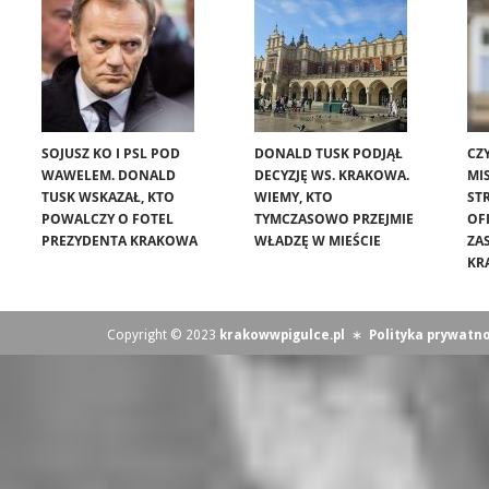
SOJUSZ KO I PSL POD
DONALD TUSK PODJĄŁ
CZ
WAWELEM. DONALD
DECYZJĘ WS. KRAKOWA.
MIS
TUSK WSKAZAŁ, KTO
WIEMY, KTO
ST
POWALCZY O FOTEL
TYMCZASOWO PRZEJMIE
OF
PREZYDENTA KRAKOWA
WŁADZĘ W MIEŚCIE
ZA
KR
Copyright © 2023
krakowwpigulce.pl
∗
Polityka prywatno