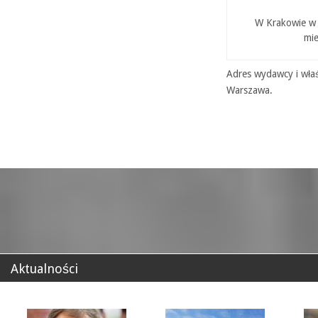
W Krakowie w P
mie
Adres wydawcy i właś
Warszawa.
Aktualności