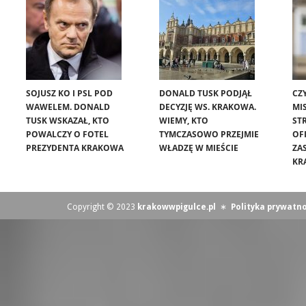
SOJUSZ KO I PSL POD
DONALD TUSK PODJĄŁ
CZ
WAWELEM. DONALD
DECYZJĘ WS. KRAKOWA.
MIS
TUSK WSKAZAŁ, KTO
WIEMY, KTO
ST
POWALCZY O FOTEL
TYMCZASOWO PRZEJMIE
OF
PREZYDENTA KRAKOWA
WŁADZĘ W MIEŚCIE
ZA
KR
Copyright © 2023
krakowwpigulce.pl
∗
Polityka prywatno