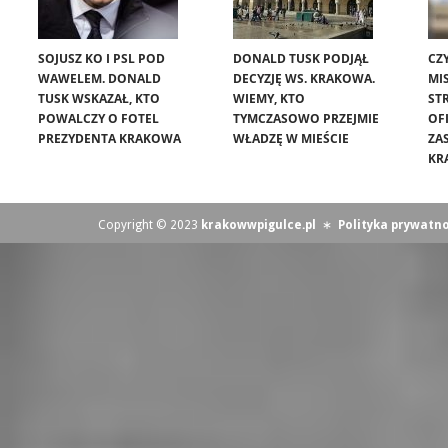
SOJUSZ KO I PSL POD
DONALD TUSK PODJĄŁ
CZ
WAWELEM. DONALD
DECYZJĘ WS. KRAKOWA.
MIS
TUSK WSKAZAŁ, KTO
WIEMY, KTO
ST
POWALCZY O FOTEL
TYMCZASOWO PRZEJMIE
OF
PREZYDENTA KRAKOWA
WŁADZĘ W MIEŚCIE
ZA
KR
Copyright © 2023
krakowwpigulce.pl
∗
Polityka prywatno