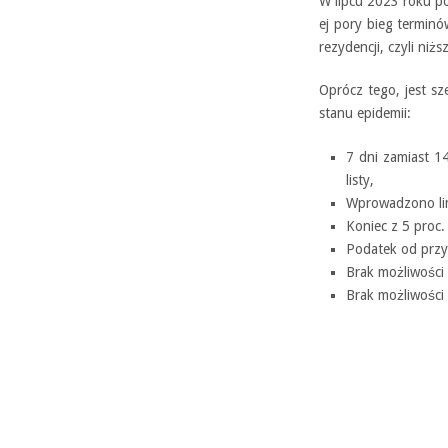
W lipcu 2023 roku p
ej pory bieg terminó
rezydencji, czyli ni
Oprócz tego, jest s
stanu epidemii:
7 dni zamiast 14
listy,
Wprowadzono lim
Koniec z 5 proc.
Podatek od prz
Brak możliwości
Brak możliwości