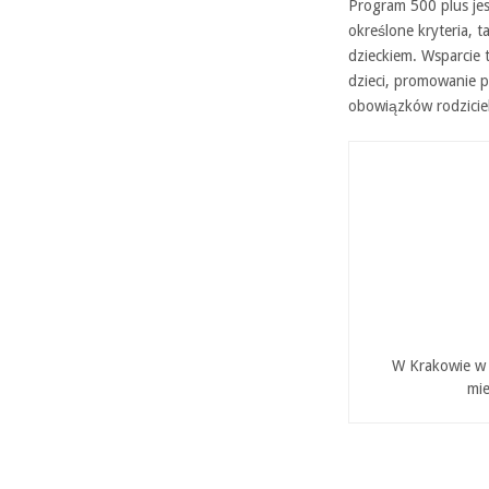
Program 500 plus jes
określone kryteria, 
dzieckiem. Wsparcie
dzieci, promowanie p
obowiązków rodziciel
W Krakowie w P
mie