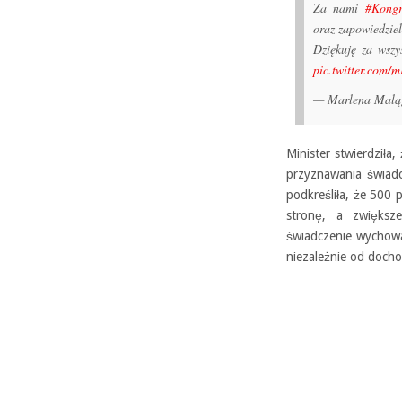
Za nami
#Kongr
oraz zapowiedziel
Dziękuję za wszy
pic.twitter.com
— Marlena Mal
Minister stwierdziła
przyznawania świadc
podkreśliła, że 500
stronę, a zwiększe
świadczenie wychowa
niezależnie od doch