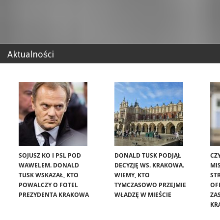
Aktualności
SOJUSZ KO I PSL POD
DONALD TUSK PODJĄŁ
CZ
WAWELEM. DONALD
DECYZJĘ WS. KRAKOWA.
MIS
TUSK WSKAZAŁ, KTO
WIEMY, KTO
ST
POWALCZY O FOTEL
TYMCZASOWO PRZEJMIE
OF
PREZYDENTA KRAKOWA
WŁADZĘ W MIEŚCIE
ZA
KR