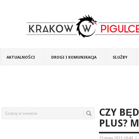
AKTUALNOŚCI
DROGI I KOMUNIKACJA
SŁUŻBY
CZY BĘ
PLUS? 
15 maja 2023 10:43
|