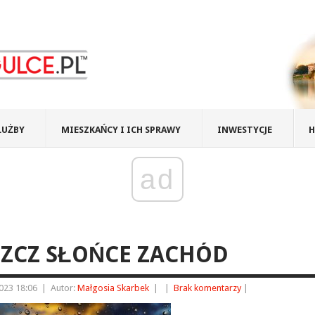
ŁUŻBY
MIESZKAŃCY I ICH SPRAWY
INWESTYCJE
H
ad
SZCZ SŁOŃCE ZACHÓD
023 18:06
|
Autor:
Małgosia Skarbek
|
|
Brak komentarzy
|