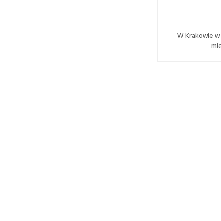
W Krakowie w P
mie