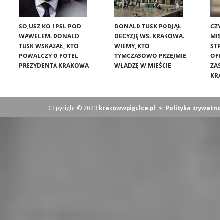
SOJUSZ KO I PSL POD
DONALD TUSK PODJĄŁ
CZ
WAWELEM. DONALD
DECYZJĘ WS. KRAKOWA.
MIS
TUSK WSKAZAŁ, KTO
WIEMY, KTO
ST
POWALCZY O FOTEL
TYMCZASOWO PRZEJMIE
OF
PREZYDENTA KRAKOWA
WŁADZĘ W MIEŚCIE
ZA
KR
Copyright © 2023
krakowwpigulce.pl
∗
Polityka prywatno