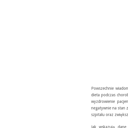
Powszechnie wiadomy
dieta podczas choro
wyzdrowienie pacje
negatywnie na stan 
szpitalu oraz zwięks
Jak wskazują dane 