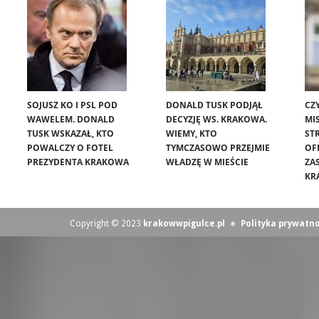
SOJUSZ KO I PSL POD
DONALD TUSK PODJĄŁ
CZ
WAWELEM. DONALD
DECYZJĘ WS. KRAKOWA.
MIS
TUSK WSKAZAŁ, KTO
WIEMY, KTO
ST
POWALCZY O FOTEL
TYMCZASOWO PRZEJMIE
OF
PREZYDENTA KRAKOWA
WŁADZĘ W MIEŚCIE
ZA
KR
Copyright © 2023
krakowwpigulce.pl
∗
Polityka prywatno