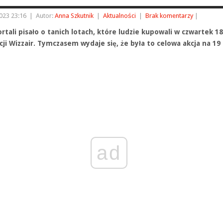
023 23:16
|
Autor:
Anna Szkutnik
|
Aktualności
|
Brak komentarzy
|
rtali pisało o tanich lotach, które ludzie kupowali w czwartek 1
cji Wizzair. Tymczasem wydaje się, że była to celowa akcja na 19 
ad