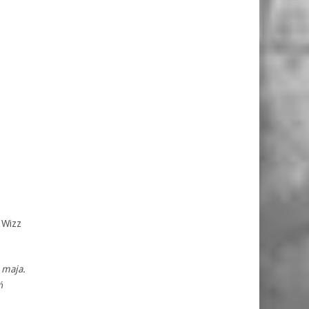
 Wizz
 maja.
ń