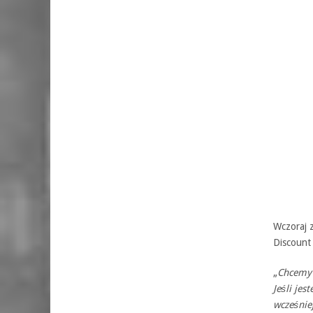
Wczoraj 
Discount
„
Chcemy 
Jeśli je
wcześniej