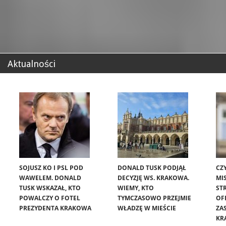
Aktualności
SOJUSZ KO I PSL POD
DONALD TUSK PODJĄŁ
CZ
WAWELEM. DONALD
DECYZJĘ WS. KRAKOWA.
MIS
TUSK WSKAZAŁ, KTO
WIEMY, KTO
ST
POWALCZY O FOTEL
TYMCZASOWO PRZEJMIE
OF
PREZYDENTA KRAKOWA
WŁADZĘ W MIEŚCIE
ZA
KR