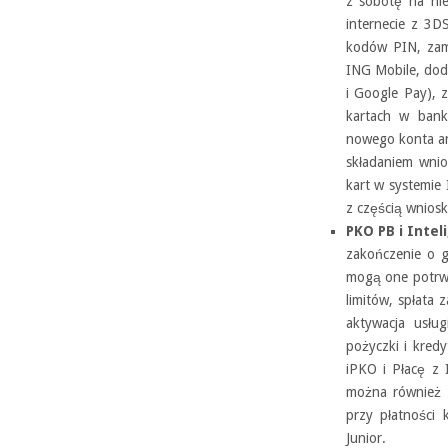
z sobotę na nie
internecie z 3D
kodów PIN, zamó
ING Mobile, dod
i Google Pay), z
kartach w bank
nowego konta an
składaniem wnio
kart w systemie 
z częścią wnios
PKO PB i Intel
zakończenie o g
mogą one potrwa
limitów, spłata 
aktywacja usłu
pożyczki i kred
iPKO i Płacę z 
można również 
przy płatności 
Junior.