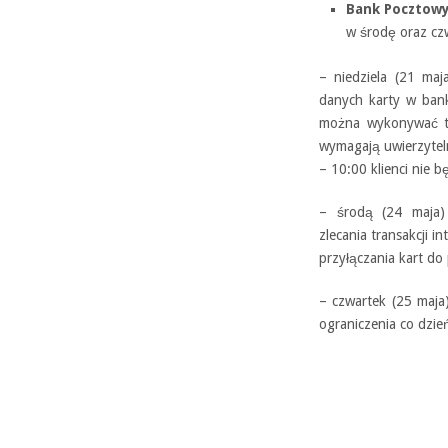
Bank Pocztow
w środę oraz cz
– niedziela (21 ma
danych karty w bank
można wykonywać tr
wymagają uwierzytel
– 10:00 klienci nie b
– środą (24 maja)
zlecania transakcji 
przyłączania kart do 
– czwartek (25 maj
ograniczenia co dzie