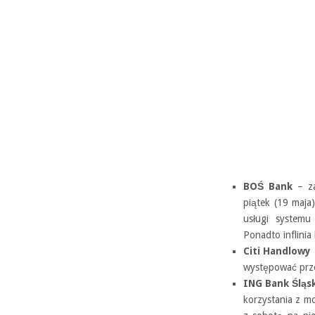
BOŚ Bank
– za
piątek (19 maja
usługi systemu
Ponadto inflinia
Citi Handlowy
występować prze
ING Bank Śląs
korzystania z m