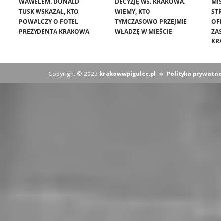
WAWELEM. DONALD
DECYZJĘ WS. KRAKOWA.
MIS
TUSK WSKAZAŁ, KTO
WIEMY, KTO
ST
POWALCZY O FOTEL
TYMCZASOWO PRZEJMIE
OF
PREZYDENTA KRAKOWA
WŁADZĘ W MIEŚCIE
ZA
KR
Copyright © 2023
krakowwpigulce.pl
∗
Polityka prywatno