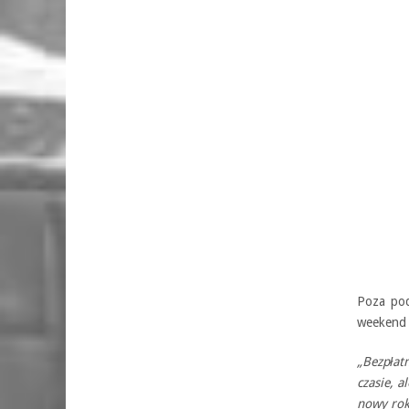
Poza pod
weekend 
„Bezpłat
czasie, 
nowy rok