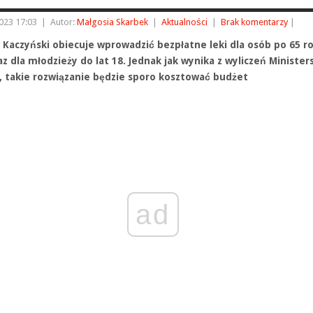
023 17:03
|
Autor:
Małgosia Skarbek
|
Aktualności
|
Brak komentarzy
|
w Kaczyński obiecuje wprowadzić bezpłatne leki dla osób po 65 r
az dla młodzieży do lat 18. Jednak jak wynika z wyliczeń Ministe
, takie rozwiązanie będzie sporo kosztować budżet
ad