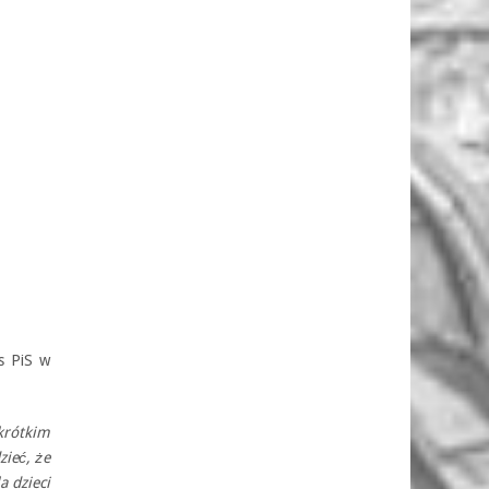
s PiS w
krótkim
ieć, że
a dzieci