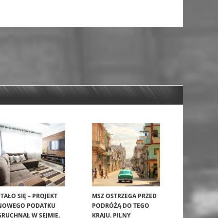
STAŁO SIĘ – PROJEKT
MSZ OSTRZEGA PRZED
NOWEGO PODATKU
PODRÓŻĄ DO TEGO
GRUCHNĄŁ W SEJMIE.
KRAJU. PILNY