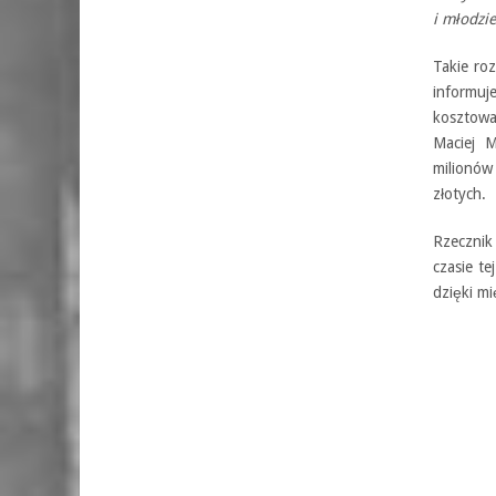
i młodzie
Takie ro
informuj
kosztowa
Maciej M
milionów
złotych.
Rzecznik
czasie te
dzięki m