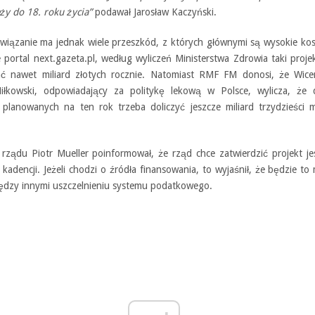
ży do 18. roku życia”
podawał Jarosław Kaczyński.
związanie ma jednak wiele przeszkód, z których głównymi są wysokie kos
e portal next.gazeta.pl, według wyliczeń Ministerstwa Zdrowia taki proj
ć nawet miliard złotych rocznie. Natomiast RMF FM donosi, że Wicem
iłkowski, odpowiadający za politykę lekową w Polsce, wylicza, że
 planowanych na ten rok trzeba doliczyć jeszcze miliard trzydzieści 
 rządu Piotr Mueller poinformował, że rząd chce zatwierdzić projekt j
j kadencji. Jeżeli chodzi o źródła finansowania, to wyjaśnił, że będzie to
iędzy innymi uszczelnieniu systemu podatkowego.