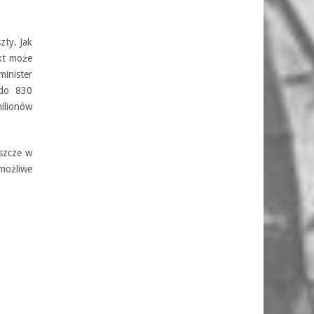
zty. Jak
ekt może
inister
 do 830
milionów
eszcze w
 możliwe