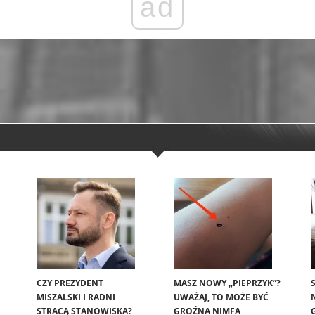
ad
CZY PREZYDENT
MASZ NOWY „PIEPRZYK”?
MISZALSKI I RADNI
UWAŻAJ, TO MOŻE BYĆ
STRACĄ STANOWISKA?
GROŹNA NIMFA