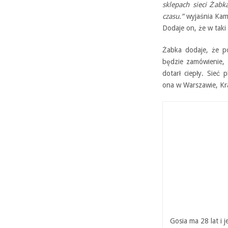
sklepach sieci Żabk
czasu.”
wyjaśnia Kam
Dodaje on, że w taki
Żabka dodaje, że p
będzie zamówienie, 
dotarł ciepły. Sieć
ona w Warszawie, Kra
Gosia ma 28 lat i 