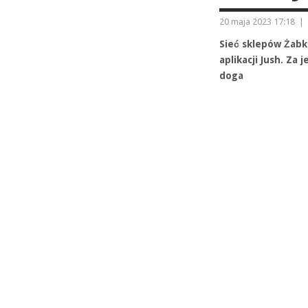
20 maja 2023 17:18
|
Sieć sklepów Żabk
aplikacji Jush. Z
doga