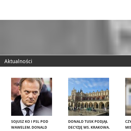
Aktualności
SOJUSZ KO I PSL POD
DONALD TUSK PODJĄŁ
CZ
WAWELEM. DONALD
DECYZJĘ WS. KRAKOWA.
MIS