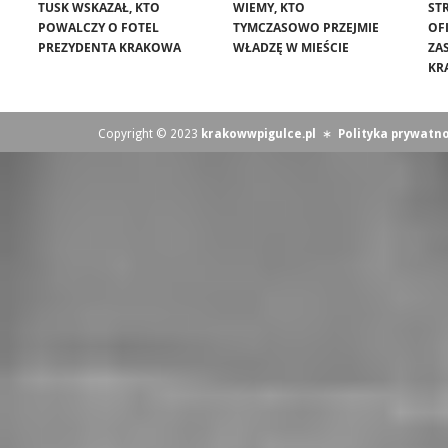
TUSK WSKAZAŁ, KTO
WIEMY, KTO
ST
POWALCZY O FOTEL
TYMCZASOWO PRZEJMIE
OF
PREZYDENTA KRAKOWA
WŁADZĘ W MIEŚCIE
ZA
KR
Copyright © 2023
krakowwpigulce.pl
∗
Polityka prywatno