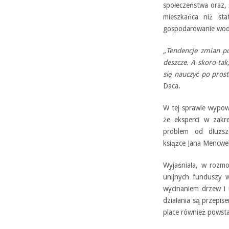
społeczeństwa oraz, 
mieszkańca niż sta
gospodarowanie wod
„Tendencje zmian p
deszcze. A skoro tak
się nauczyć po prost
Daca.
W tej sprawie wypow
że eksperci w zakre
problem od dłuższ
książce Jana Mencwel
Wyjaśniała, w rozm
unijnych funduszy 
wycinaniem drzew i 
działania są przepise
place również powst