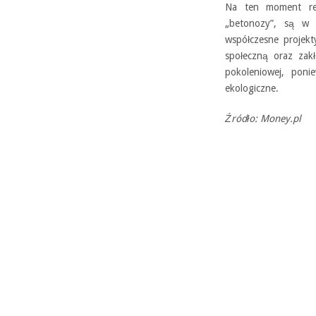
Na ten moment rew
„betonozy”, są w w
współczesne projekt
społeczną oraz zakł
pokoleniowej, poni
ekologiczne.
Źródło: Money.pl