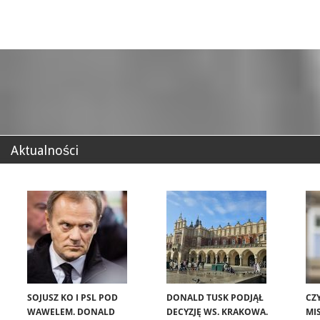
Aktualności
SOJUSZ KO I PSL POD
DONALD TUSK PODJĄŁ
CZ
WAWELEM. DONALD
DECYZJĘ WS. KRAKOWA.
MIS