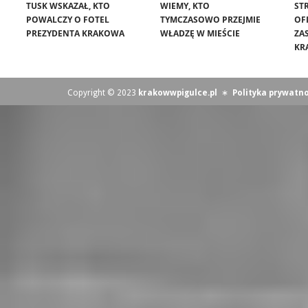
TUSK WSKAZAŁ, KTO
WIEMY, KTO
ST
POWALCZY O FOTEL
TYMCZASOWO PRZEJMIE
OF
PREZYDENTA KRAKOWA
WŁADZĘ W MIEŚCIE
ZA
KR
Copyright © 2023
krakowwpigulce.pl
∗
Polityka prywatno