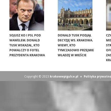
SOJUSZ KO I PSL POD
DONALD TUSK PODJĄŁ
CZ
WAWELEM. DONALD
DECYZJĘ WS. KRAKOWA.
MIS
TUSK WSKAZAŁ, KTO
WIEMY, KTO
ST
POWALCZY O FOTEL
TYMCZASOWO PRZEJMIE
OF
PREZYDENTA KRAKOWA
WŁADZĘ W MIEŚCIE
ZA
KR
Copyright © 2023
krakowwpigulce.pl
∗
Polityka prywatno