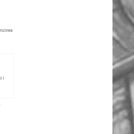
zeszowa
i i
4