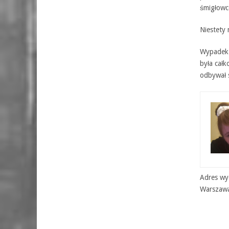
śmigłowc
Niestety 
Wypadek 
była cał
odbywał 
Adres wyd
Warszaw