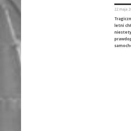
22 maja 2
Tragicz
letni c
niestety
prawdop
samochod