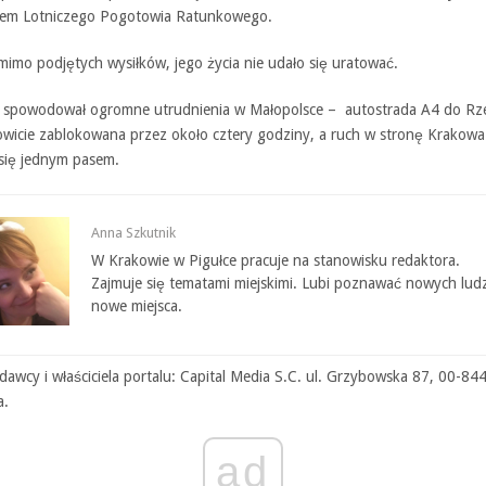
em Lotniczego Pogotowia Ratunkowego.
mimo podjętych wysiłków, jego życia nie udało się uratować.
spowodował ogromne utrudnienia w Małopolsce – autostrada A4 do R
kowicie zablokowana przez około cztery godziny, a ruch w stronę Krakowa
się jednym pasem.
Anna Szkutnik
W Krakowie w Pigułce pracuje na stanowisku redaktora.
Zajmuje się tematami miejskimi. Lubi poznawać nowych ludz
nowe miejsca.
awcy i właściciela portalu: Capital Media S.C. ul. Grzybowska 87, 00-84
a.
ad