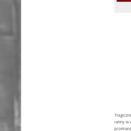
Tragiczne
ranny w w
przetran