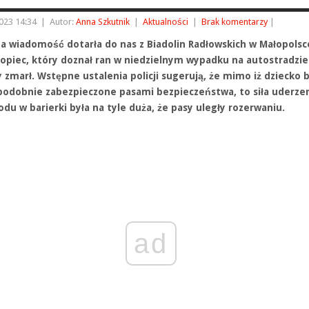
023 14:34
|
Autor:
Anna Szkutnik
|
Aktualności
|
Brak komentarzy
|
na wiadomość dotarła do nas z Biadolin Radłowskich w Małopolsce
hłopiec, który doznał ran w niedzielnym wypadku na autostradzie
 zmarł. Wstępne ustalenia policji sugerują, że mimo iż dziecko 
odobnie zabezpieczone pasami bezpieczeństwa, to siła uderze
u w barierki była na tyle duża, że pasy uległy rozerwaniu.
ad