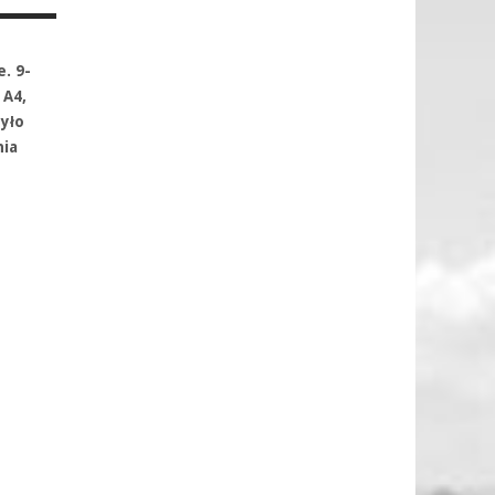
. 9-
 A4,
było
nia