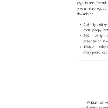
Wypełnianie formul
proces rekrutacji, co
dokładnie?
0 zł – tyle otrz
chciał podjąć pr
500 – zł tyle 
przejdzie on szko
1000 zł – kolejn
który polecił os
W Krakowie w 
redaktorem zajmuj