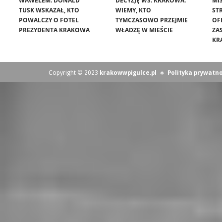
WAWELEM. DONALD
DECYZJĘ WS. KRAKOWA.
MIS
TUSK WSKAZAŁ, KTO
WIEMY, KTO
ST
POWALCZY O FOTEL
TYMCZASOWO PRZEJMIE
OF
PREZYDENTA KRAKOWA
WŁADZĘ W MIEŚCIE
ZA
KR
Copyright © 2023
krakowwpigulce.pl
∗
Polityka prywatno