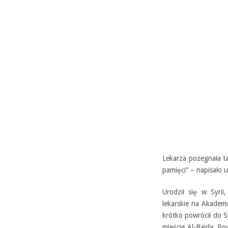
Lekarza pożegnała t
pamięci” – napisało 
Urodził się w Syri
lekarskie na Akademii
krótko powrócił do S
mieście Al-Bajda. Po