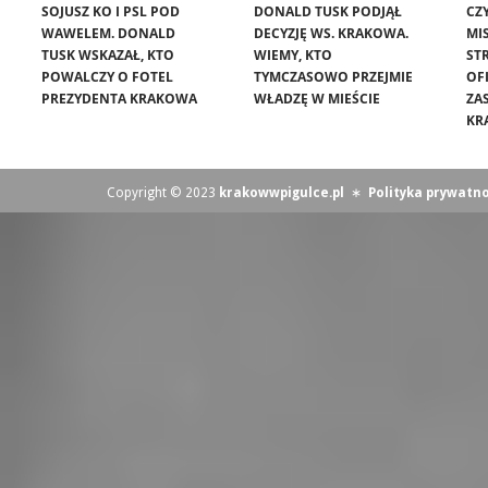
SOJUSZ KO I PSL POD
DONALD TUSK PODJĄŁ
CZ
WAWELEM. DONALD
DECYZJĘ WS. KRAKOWA.
MIS
TUSK WSKAZAŁ, KTO
WIEMY, KTO
ST
POWALCZY O FOTEL
TYMCZASOWO PRZEJMIE
OF
PREZYDENTA KRAKOWA
WŁADZĘ W MIEŚCIE
ZA
KR
Copyright © 2023
krakowwpigulce.pl
∗
Polityka prywatno