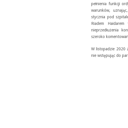
pełnienia funkcji or
warunków, uznając,
stycznia pod szpita
Riadem Haidarem 
nieprzedłużenia ko
szeroko komentowana
W listopadzie 2020 za
nie wstępując do part