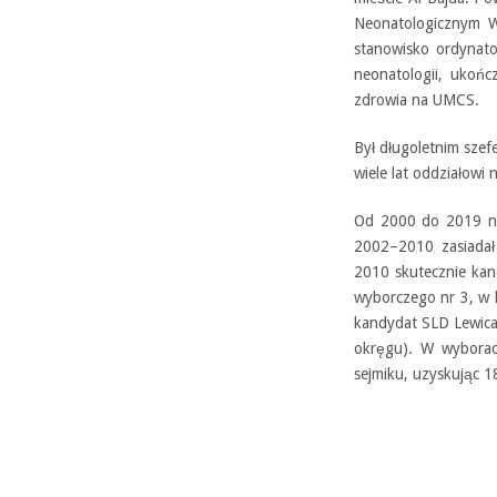
Neonatologicznym Wo
stanowisko ordynator
neonatologii, ukońc
zdrowia na UMCS.
Był długoletnim sze
wiele lat oddziałowi
Od 2000 do 2019 nal
2002–2010 zasiadał
2010 skutecznie kan
wyborczego nr 3, w 
kandydat SLD Lewica
okręgu). W wybora
sejmiku, uzyskując 