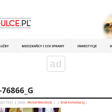
ŁUŻBY
MIESZKAŃCY I ICH SPRAWY
INWESTYCJE
H
ad
-76866_G
023 19:21
|
Autor:
Michał Wierzbicki
|
|
Brak komentarzy
|