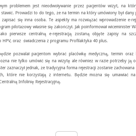
ym problemem jest nieodwoływanie przez pacjentów wizyt, na któr
 stawić. Prowadzi to do tego, że na termin na który umówiony był dany 
 zapisać się inna osoba. Te aspekty ma rozwiązać wprowadzenie e-reje
rogram pilotażowy właśnie się zakończył. Jak poinformował wiceminister 
jako pierwsze centralną e-rejestracją zostaną objęte zapisy na szcz
o HPV, oraz świadczenia z programu Profilaktyka 40 plus.
ędzie pozwalał pacjentom wybrać placówkę medyczną, termin oraz l
ożna nie tylko umówić się na wizytę ale również w razie potrzeby ją 
ter zaznaczył jednak, że tradycyjna forma rejestracji zostanie zachowana
h, które nie korzystają z internetu. Będzie można się umawiać na
entralną Infolinię Rejestracyjną.