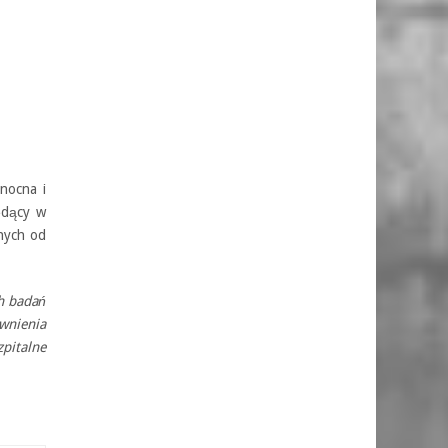
nocna i
ędący w
nych od
h badań
awnienia
zpitalne