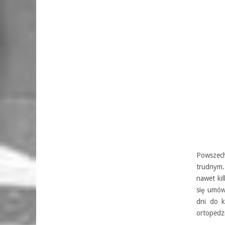
Powszech
trudnym.
nawet kil
się umów
dni do k
ortopedzi