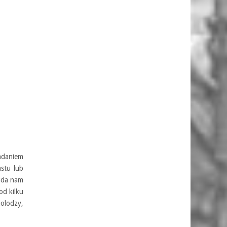
zadaniem
stu lub
 uda nam
od kilku
iolodzy,