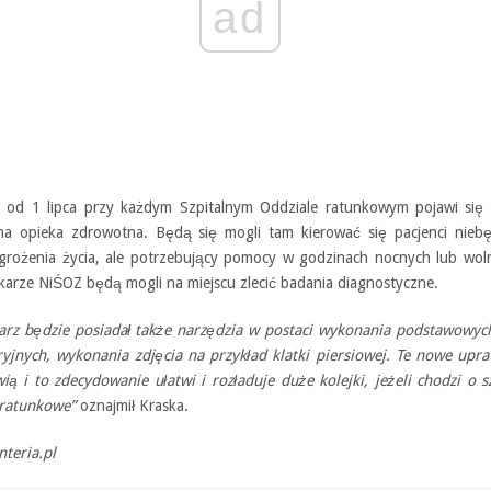
ad
 od 1 lipca przy każdym Szpitalnym Oddziale ratunkowym pojawi się 
na opieka zdrowotna. Będą się mogli tam kierować się pacjenci nieb
agrożenia życia, ale potrzebujący pomocy w godzinach nocnych lub wol
ekarze NiŚOZ będą mogli na miejscu zlecić badania diagnostyczne.
arz będzie posiadał także narzędzia w postaci wykonania podstawowyc
ryjnych, wykonania zdjęcia na przykład klatki piersiowej. Te nowe upr
ią i to zdecydowanie ułatwi i rozładuje duże kolejki, jeżeli chodzi o s
 ratunkowe”
oznajmił Kraska.
nteria.pl