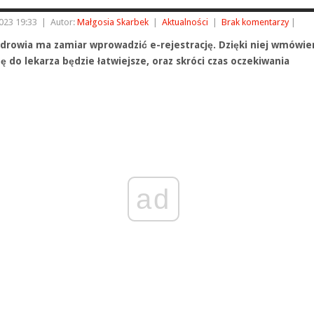
023 19:33
|
Autor:
Małgosia Skarbek
|
Aktualności
|
Brak komentarzy
|
zdrowia ma zamiar wprowadzić e-rejestrację. Dzięki niej wmówien
ę do lekarza będzie łatwiejsze, oraz skróci czas oczekiwania
ad