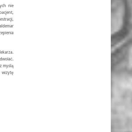
ych nie
pacjent,
stracji,
Waldemar
epienia
ekarza.
odwołać.
 z myślą
 wizytę