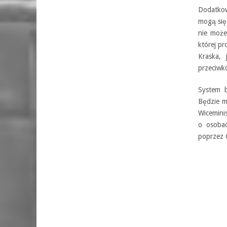
Dodatkow
mogą się
nie może
której p
Kraska, 
przeciwk
System b
Będzie m
Wiceminis
o osobac
poprzez C