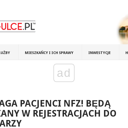
ŁUŻBY
MIESZKAŃCY I ICH SPRAWY
INWESTYCJE
H
ad
GA PACJENCI NFZ! BĘDĄ
ANY W REJESTRACJACH DO
ARZY