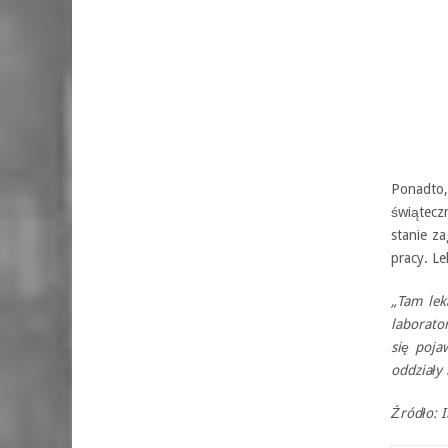
Ponadto,
świątecz
stanie z
pracy. L
„Tam lek
laborato
się pojaw
oddziały
Źródło: I