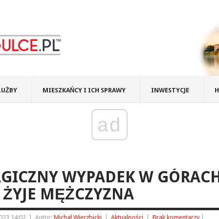
ŁUŻBY
MIESZKAŃCY I ICH SPRAWY
INWESTYCJE
H
ad
AGICZNY WYPADEK W GÓRACH
 ŻYJE MĘŻCZYZNA
023 14:02
|
Autor:
Michał Wierzbicki
|
Aktualności
|
Brak komentarzy
|