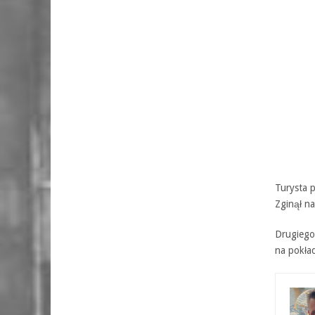
Turysta p
Zginął n
Drugiego 
na pokła