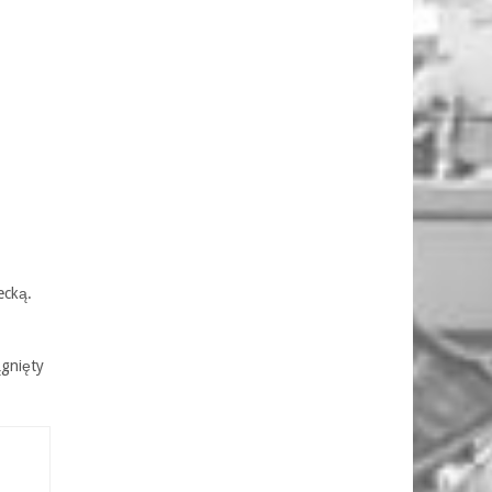
ecką.
ągnięty