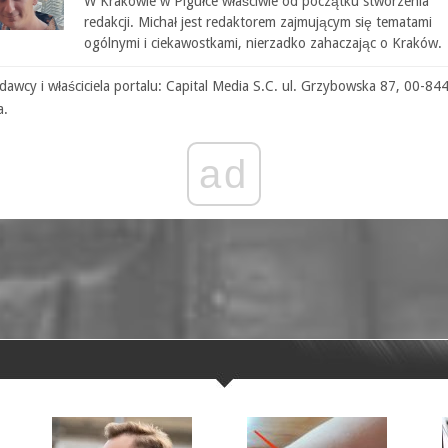
W Krakowie w Pigułce właściwie od początku stworzenia
redakcji. Michał jest redaktorem zajmującym się tematami
ogólnymi i ciekawostkami, nierzadko zahaczając o Kraków.
awcy i właściciela portalu: Capital Media S.C. ul. Grzybowska 87, 00-84
a.
ad