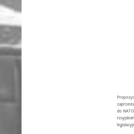
Propozyc
zaprzest
do NATO, 
rosyjsk
legislacyj