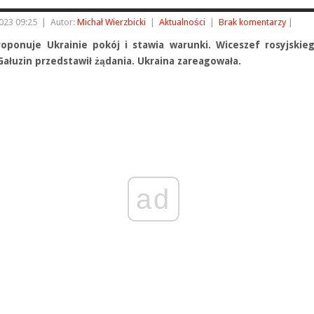
023 09:25
|
Autor:
Michał Wierzbicki
|
Aktualności
|
Brak komentarzy
|
roponuje Ukrainie pokój i stawia warunki. Wiceszef rosyjski
Gałuzin przedstawił żądania. Ukraina zareagowała.
ad