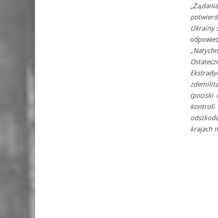
„Żądani
potwierd
Ukrainy s
odpowied
„Natych
Ostatec
Ekstrad
zdemilit
(pociski
kontrol
odszkodo
krajach n