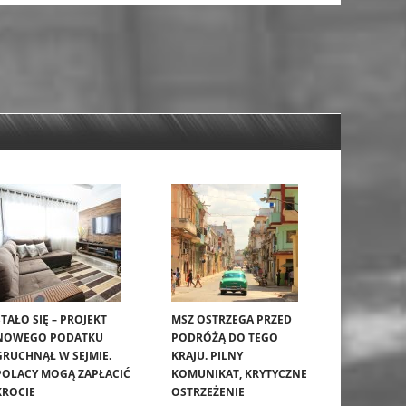
STAŁO SIĘ – PROJEKT
MSZ OSTRZEGA PRZED
NOWEGO PODATKU
PODRÓŻĄ DO TEGO
GRUCHNĄŁ W SEJMIE.
KRAJU. PILNY
POLACY MOGĄ ZAPŁACIĆ
KOMUNIKAT, KRYTYCZNE
KROCIE
OSTRZEŻENIE