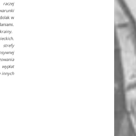
 raczej
warunki
odolak w
daniami.
rainy.
eckich.
strefy
nsywnej
zowania
wypłat
 innych