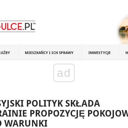
ŁUŻBY
MIESZKAŃCY I ICH SPRAWY
INWESTYCJE
H
ad
YJSKI POLITYK SKŁADA
AINIE PROPOZYCJĘ POKOJO
O WARUNKI