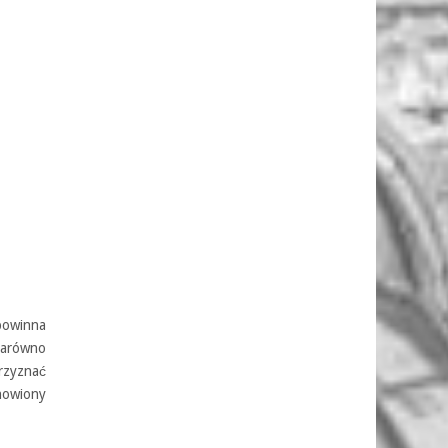
powinna
zarówno
przyznać
nowiony