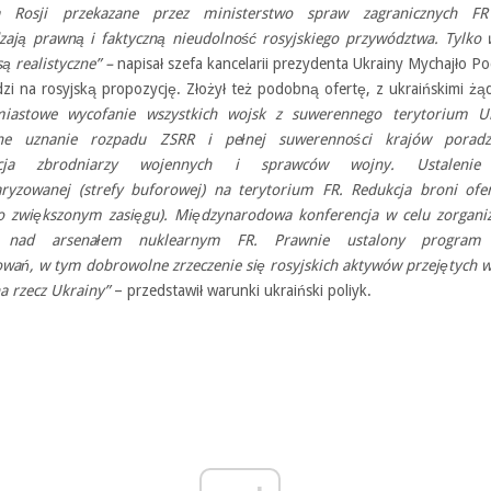
a Rosji przekazane przez ministerstwo spraw zagranicznych FR
zają prawną i faktyczną nieudolność rosyjskiego przywództwa. Tylko 
ą realistyczne” –
napisał szefa kancelarii prezydenta Ukrainy Mychajło P
zi na rosyjską propozycję. Złożył też podobną ofertę, z ukraińskimi żą
miastowe wycofanie wszystkich wojsk z suwerennego terytorium Uk
zne uznanie rozpadu ZSRR i pełnej suwerenności krajów poradzi
ycja zbrodniarzy wojennych i sprawców wojny. Ustalenie 
aryzowanej (strefy buforowej) na terytorium FR. Redukcja broni ofe
 o zwiększonym zasięgu). Międzynarodowa konferencja w celu zorgani
i nad arsenałem nuklearnym FR. Prawnie ustalony program 
wań, w tym dobrowolne zrzeczenie się rosyjskich aktywów przejętych w
a rzecz Ukrainy”
– przedstawił warunki ukraiński poliyk.