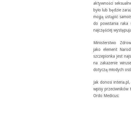
aktywności seksualn
było lub będzie zar
mogą ustąpić samoist
do powstania raka s
najczęściej występu
Ministerstwo Zdro
jako
element Narod
szczepionka jest na
na zakażenie wirus
dotyczą młodych osó
Jak donosi interia.p
wpisy przeciwników t
Ordo Medicus: