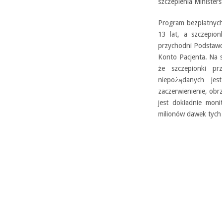
szczepienia Minister
Program bezpłatnych
13 lat, a szczepio
przychodni Podstawo
Konto Pacjenta. Na 
że szczepionki pr
niepożądanych jes
zaczerwienienie, obr
jest dokładnie mon
milionów dawek tych