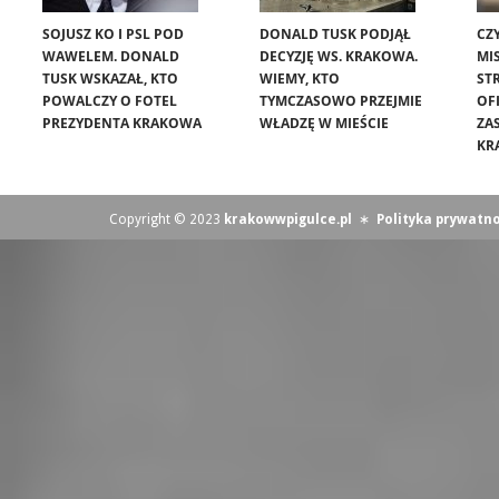
SOJUSZ KO I PSL POD
DONALD TUSK PODJĄŁ
CZ
WAWELEM. DONALD
DECYZJĘ WS. KRAKOWA.
MIS
TUSK WSKAZAŁ, KTO
WIEMY, KTO
ST
POWALCZY O FOTEL
TYMCZASOWO PRZEJMIE
OF
PREZYDENTA KRAKOWA
WŁADZĘ W MIEŚCIE
ZA
KR
Copyright © 2023
krakowwpigulce.pl
∗
Polityka prywatno