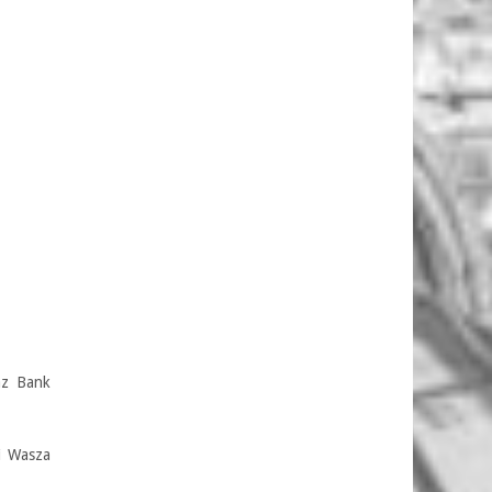
az Bank
i Wasza