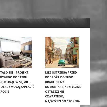
STAŁO SIĘ – PROJEKT
MSZ OSTRZEGA PRZED
NOWEGO PODATKU
PODRÓŻĄ DO TEGO
GRUCHNĄŁ W SEJMIE.
KRAJU. PILNY
POLACY MOGĄ ZAPŁACIĆ
KOMUNIKAT, KRYTYCZNE
KROCIE
OSTRZEŻENIE
CZWARTEGO,
NAJWYŻSZEGO STOPNIA