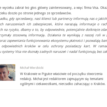
 wycieku zabrał też głos główny zainteresowany, a więc firma Visa. Okaz
cieku doszło po stronie jednego ze sprzedawców.
adku, gdy sprzedawcy, nasi klienci lub partnerzy informują nas o jakic
ch naruszeniach ich zabezpieczeń, które narażają informacje o rac
ych na ryzyko, dbamy o to, by odpowiednie, potencjalnie dotknięte zd
rzymały stosowną informację. Działania te wynikają z naszej roli w z
oraz zapewniania funkcjonowania ekosystemu płatności i pozwalają ba
e odpowiednich kroków w celu ochrony posiadaczy kart. W rama
u systemy Visa nie doznały żadnych naruszeń i nadal funkcjonują bez za
Michał Wierzbicki
W Krakowie w Pigułce właściwie od początku stworzenia
redakcji. Michał jest redaktorem zajmującym się tematami
ogólnymi i ciekawostkami, nierzadko zahaczając o Kraków.