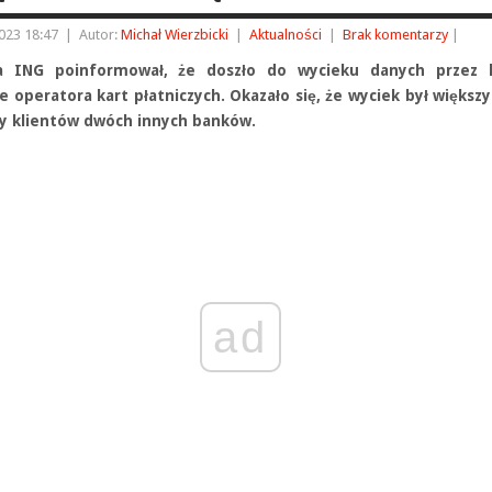
023 18:47
|
Autor:
Michał Wierzbicki
|
Aktualności
|
Brak komentarzy
|
a ING poinformował, że doszło do wycieku danych przez 
 operatora kart płatniczych. Okazało się, że wyciek był większy 
ty klientów dwóch innych banków.
ad