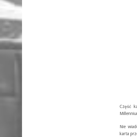
Część ka
Millenni
Nie wiad
karta prz