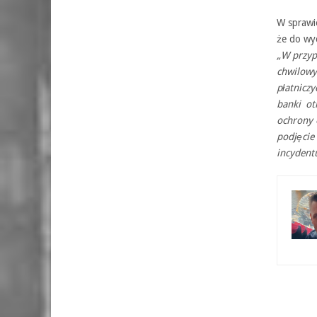
W sprawie
że do wy
„W przyp
chwilowy
płatnicz
banki ot
ochrony 
podjęci
incydent