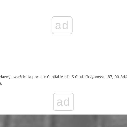
ad
awcy i właściciela portalu: Capital Media S.C. ul. Grzybowska 87, 00-84
a.
ad