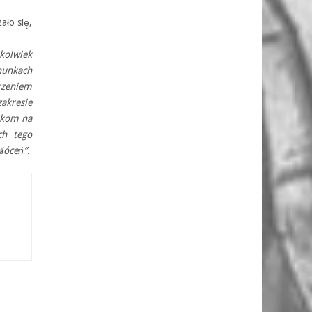
ało się,
hkolwiek
hunkach
arzeniem
akresie
nkom na
ch tego
kłóceń”
.