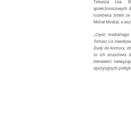
Tomasza Lisa. B
społecznościowych d
rozmówca Interii ze
Michał Moskal, a ws
„Część medialnego e
Tomasz Lis nawoływa
Dudy do komory, dziś
to ich straszliwie 
nienawiści nawiązu
opozycyjnych polityk