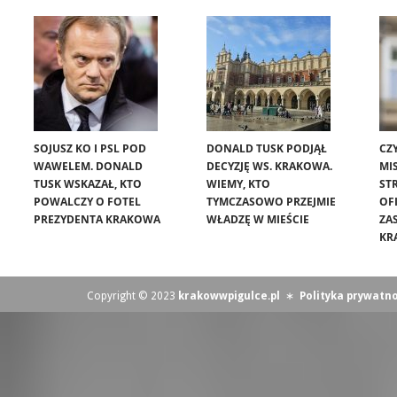
SOJUSZ KO I PSL POD
DONALD TUSK PODJĄŁ
CZ
WAWELEM. DONALD
DECYZJĘ WS. KRAKOWA.
MIS
TUSK WSKAZAŁ, KTO
WIEMY, KTO
ST
POWALCZY O FOTEL
TYMCZASOWO PRZEJMIE
OF
PREZYDENTA KRAKOWA
WŁADZĘ W MIEŚCIE
ZA
KR
Copyright © 2023
krakowwpigulce.pl
∗
Polityka prywatno