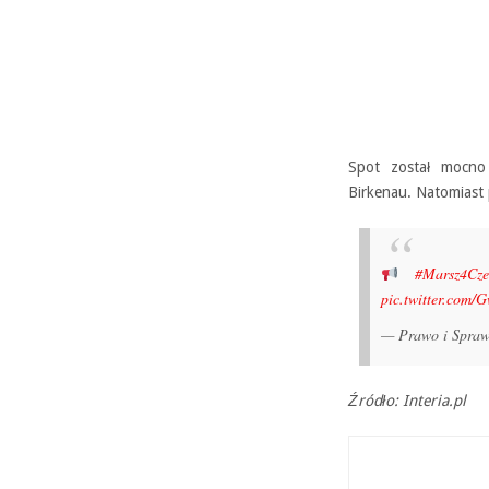
Spot został mocno
Birkenau. Natomiast 
#Marsz4Cze
pic.twitter.com/
— Prawo i Spraw
Źródło: Interia.pl