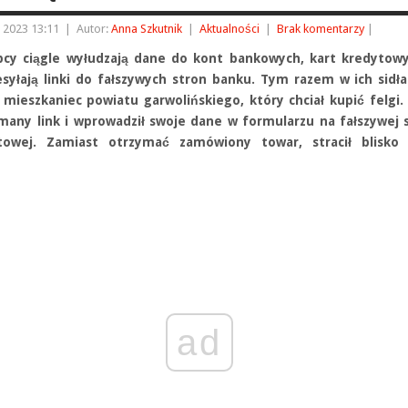
 2023 13:11
|
Autor:
Anna Szkutnik
|
Aktualności
|
Brak komentarzy
|
pcy ciągle wyłudzają dane do kont bankowych, kart kredytow
esyłają linki do fałszywych stron banku. Tym razem w ich sidł
 mieszkaniec powiatu garwolińskiego, który chciał kupić felgi. 
many link i wprowadził swoje dane w formularzu na fałszywej 
towej. Zamiast otrzymać zamówiony towar, stracił blisko 
ad