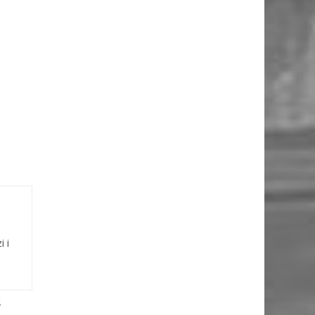
i i
4