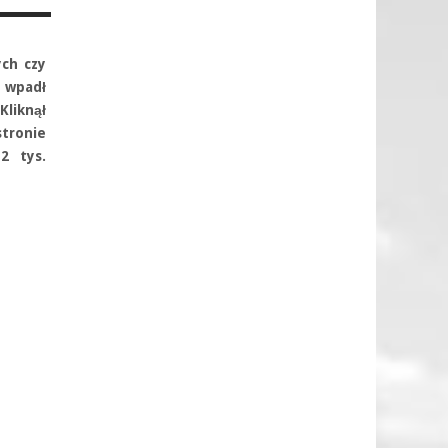
ych czy
a wpadł
Kliknął
stronie
2 tys.