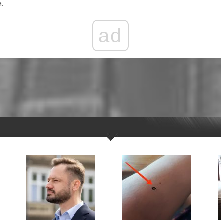
a.
ad