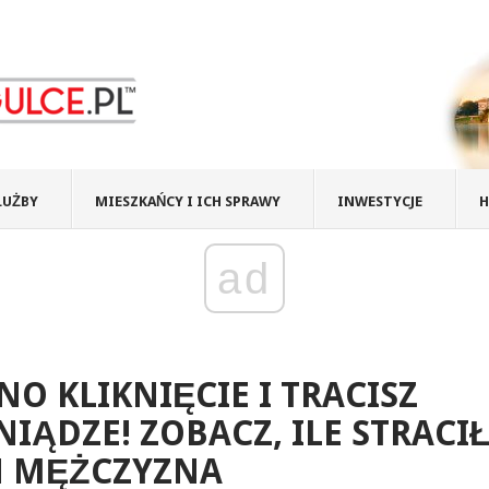
ŁUŻBY
MIESZKAŃCY I ICH SPRAWY
INWESTYCJE
H
ad
NO KLIKNIĘCIE I TRACISZ
NIĄDZE! ZOBACZ, ILE STRACI
N MĘŻCZYZNA