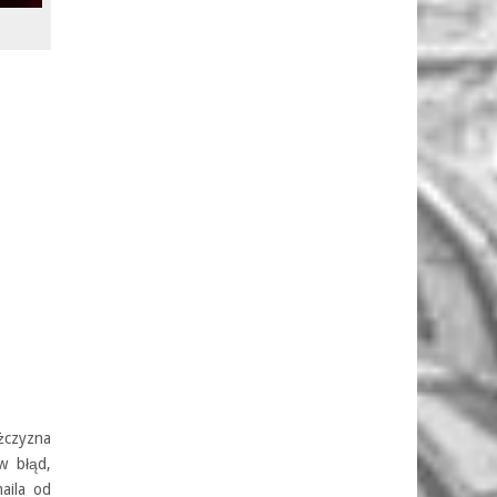
ężczyzna
w błąd,
aila od