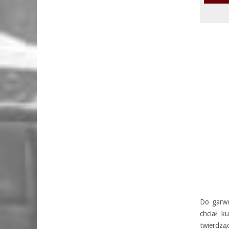
Do garwo
chciał k
twierdzą