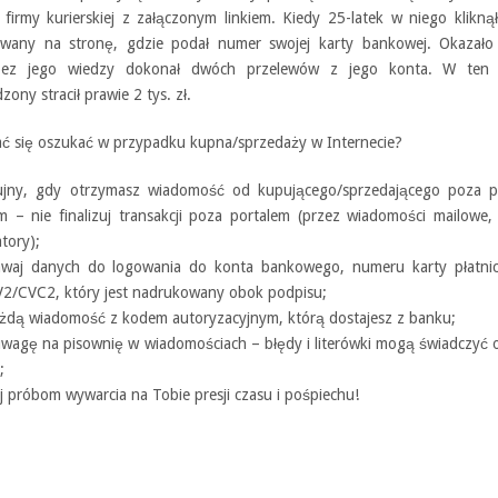
 firmy kurierskiej z załączonym linkiem. Kiedy 25-latek w niego kliknął
owany na stronę, gdzie podał numer swojej karty bankowej. Okazało 
bez jego wiedzy dokonał dwóch przelewów z jego konta. W ten
ony stracił prawie 2 tys. zł.
dać się oszukać w przypadku kupna/sprzedaży w Internecie?
jny, gdy otrzymasz wiadomość od kupującego/sprzedającego poza p
m – nie finalizuj transakcji poza portalem (przez wiadomości mailowe,
tory);
waj danych do logowania do konta bankowego, numeru karty płatnicz
2/CVC2, który jest nadrukowany obok podpisu;
ażdą wiadomość z kodem autoryzacyjnym, którą dostajesz z banku;
uwagę na pisownię w wiadomościach – błędy i literówki mogą świadczyć 
;
j próbom wywarcia na Tobie presji czasu i pośpiechu!