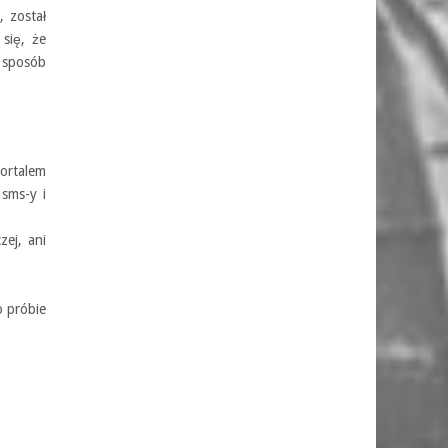
, został
się, że
 sposób
ortalem
 sms-y i
ej, ani
o próbie