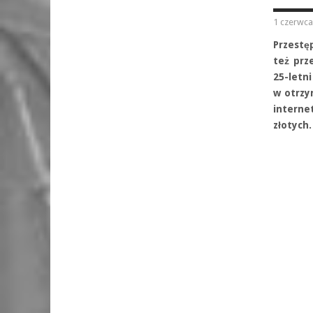
1 czerwca
Przestę
też prz
25-letni
w otrzy
interne
złotych.