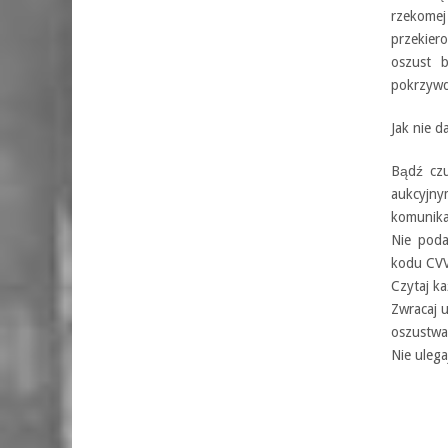
rzekomej
przekier
oszust 
pokrzywdz
Jak nie 
Bądź czu
aukcyjny
komunika
Nie poda
kodu CVV
Czytaj k
Zwracaj 
oszustwa
Nie ulega