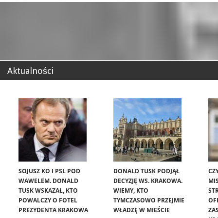
Aktualności
SOJUSZ KO I PSL POD
DONALD TUSK PODJĄŁ
CZ
WAWELEM. DONALD
DECYZJĘ WS. KRAKOWA.
MIS
TUSK WSKAZAŁ, KTO
WIEMY, KTO
ST
POWALCZY O FOTEL
TYMCZASOWO PRZEJMIE
OF
PREZYDENTA KRAKOWA
WŁADZĘ W MIEŚCIE
ZA