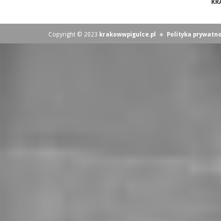
KR
Copyright © 2023
krakowwpigulce.pl
∗
Polityka prywatno