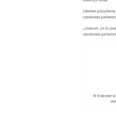
stwierdził Duda.’
Zdaniem prezydenta k
członkowie parlamen
„Uważam, że to powi
członkowie parlament
W Krakowie w P
mie