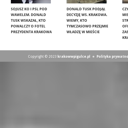
SOJUSZ KO I PSL POD
DONALD TUSK PODJĄŁ
CZ
WAWELEM. DONALD
DECYZJĘ WS. KRAKOWA.
MIS
TUSK WSKAZAŁ, KTO
WIEMY, KTO
ST
POWALCZY O FOTEL
TYMCZASOWO PRZEJMIE
OF
PREZYDENTA KRAKOWA
WŁADZĘ W MIEŚCIE
ZA
KR
Copyright © 2023
krakowwpigulce.pl
∗
Polityka prywatno