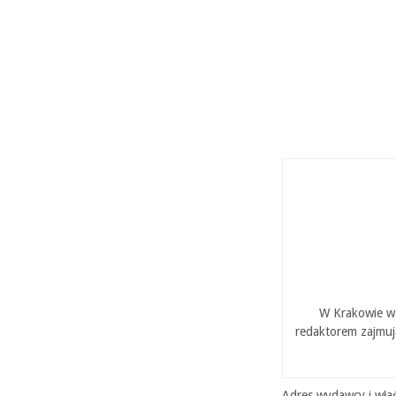
W Krakowie w 
redaktorem zajmuj
Adres wydawcy i właś