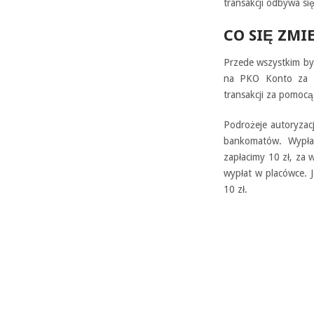
transakcji odbywa się
CO SIĘ ZMI
Przede wszystkim był
na PKO Konto za Ze
transakcji za pomocą
Podrożeje autoryzac
bankomatów. Wypła
zapłacimy 10 zł, za w
wypłat w placówce. 
10 zł.